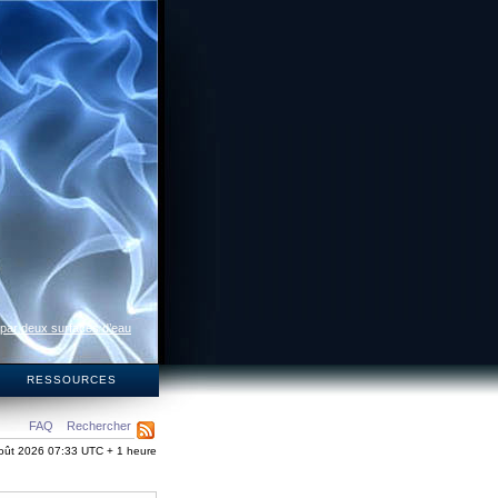
 par deux surfaces d’eau
S
RESSOURCES
FAQ
Rechercher
oût 2026 07:33 UTC + 1 heure