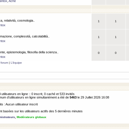
antox
,
Ache
a, relatività, cosmologia..
1
1
ntox
rmazione, complessità, calcolabilità..
1
1
ntox
ente, epistemologia, filosofia della scienza..
0
0
ntox
 forum
|
L’équipe
3
utilisateurs en ligne :: 0 inscrit, 0 caché et 533 invités
m d’utilisateurs en ligne simultanément a été de
5463
le 29 Juillet 2026 16:08
its : Aucun utilisateur inscrit
 basées sur les utilisateurs actifs des 5 dernières minutes
istrateurs
,
Modérateurs globaux