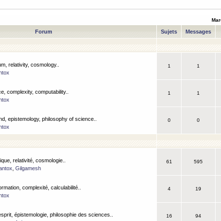
Mar
Forum
Sujets
Messages
m, relativity, cosmology..
1
1
ntox
, complexity, computability..
1
1
ntox
nd, epistemology, philosophy of science..
0
0
ntox
que, relativité, cosmologie..
61
595
antox
,
Gilgamesh
ormation, complexité, calculabilité..
4
19
ntox
esprit, épistemologie, philosophie des sciences..
16
94