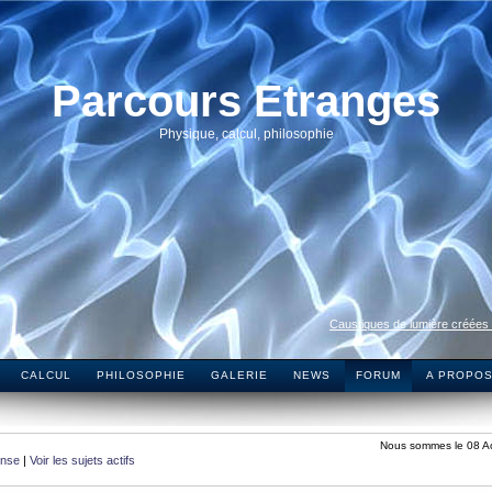
Parcours Etranges
Physique, calcul, philosophie
Caustiques de lumière créées
CALCUL
PHILOSOPHIE
GALERIE
NEWS
FORUM
A PROPO
Nous sommes le 08 A
onse
|
Voir les sujets actifs