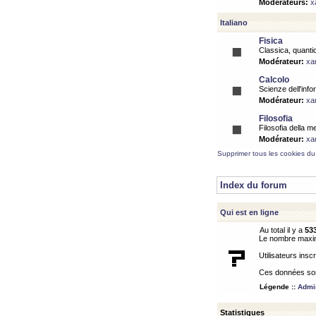
Modérateurs:
x
Italiano
Fisica
Classica, quantic
Modérateur:
xa
Calcolo
Scienze dell'info
Modérateur:
xa
Filosofia
Filosofia della m
Modérateur:
xa
Supprimer tous les cookies du
Index du forum
Qui est en ligne
Au total il y a
53
Le nombre maximu
Utilisateurs inscr
Ces données sont
Légende ::
Admin
Statistiques