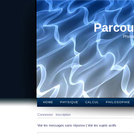
Parcou
Physiq
HOME
PHYSIQUE
CALCUL
PHILOSOPHIE
Connexion
Inscription
Voir les messages sans réponse
|
Voir les sujets actifs