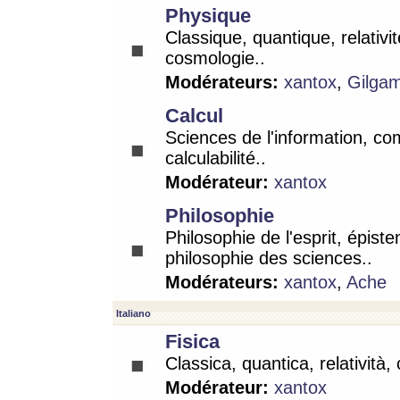
Physique
Classique, quantique, relativit
cosmologie..
Modérateurs:
xantox
,
Gilga
Calcul
Sciences de l'information, co
calculabilité..
Modérateur:
xantox
Philosophie
Philosophie de l'esprit, épist
philosophie des sciences..
Modérateurs:
xantox
,
Ache
Italiano
Fisica
Classica, quantica, relatività,
Modérateur:
xantox