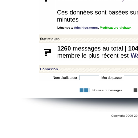
Ces données sont basées sur l
minutes
Légende ::
Administrateurs
,
Modérateurs globaux
Statistiques
1260
messages au total |
10
membre le plus récent est
W
Connexion
Nom d’utilisateur:
Mot de passe:
Nouveaux messages
Copyright 2006-200