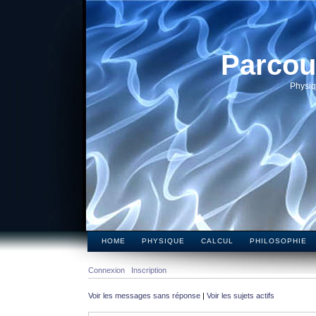
Parcou
Physiq
HOME
PHYSIQUE
CALCUL
PHILOSOPHIE
Connexion
Inscription
Voir les messages sans réponse
|
Voir les sujets actifs