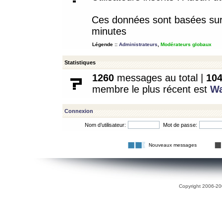
Ces données sont basées sur l
minutes
Légende ::
Administrateurs
,
Modérateurs globaux
Statistiques
1260
messages au total |
10
membre le plus récent est
W
Connexion
Nom d’utilisateur:
Mot de passe:
Nouveaux messages
Copyright 2006-200