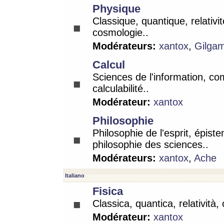
Physique
Classique, quantique, relativit
cosmologie..
Modérateurs:
xantox
,
Gilga
Calcul
Sciences de l'information, co
calculabilité..
Modérateur:
xantox
Philosophie
Philosophie de l'esprit, épist
philosophie des sciences..
Modérateurs:
xantox
,
Ache
Italiano
Fisica
Classica, quantica, relatività,
Modérateur:
xantox