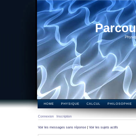
Parcou
Physiq
HOME
PHYSIQUE
CALCUL
PHILOSOPHIE
Connexion
Inscription
Voir les messages sans réponse
|
Voir les sujets actifs