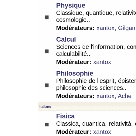
Physique
Classique, quantique, relativit
cosmologie..
Modérateurs:
xantox
,
Gilga
Calcul
Sciences de l'information, co
calculabilité..
Modérateur:
xantox
Philosophie
Philosophie de l'esprit, épist
philosophie des sciences..
Modérateurs:
xantox
,
Ache
Italiano
Fisica
Classica, quantica, relatività,
Modérateur:
xantox