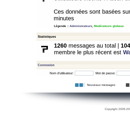
Ces données sont basées sur l
minutes
Légende ::
Administrateurs
,
Modérateurs globaux
Statistiques
1260
messages au total |
10
membre le plus récent est
W
Connexion
Nom d’utilisateur:
Mot de passe:
Nouveaux messages
Copyright 2006-200