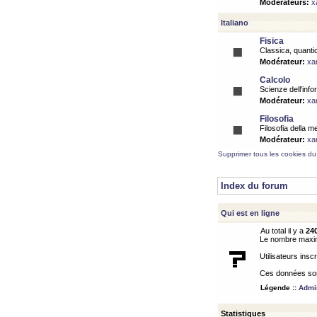
Modérateurs:
x
Italiano
Fisica
Classica, quantic
Modérateur:
xa
Calcolo
Scienze dell'info
Modérateur:
xa
Filosofia
Filosofia della m
Modérateur:
xa
Supprimer tous les cookies du
Index du forum
Qui est en ligne
Au total il y a
24
Le nombre maximu
Utilisateurs inscr
Ces données sont
Légende ::
Admin
Statistiques