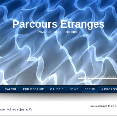
Parcours Etranges
Physique, calcul, philosophie
Caustiques de lumière créées
CALCUL
PHILOSOPHIE
GALERIE
NEWS
FORUM
A PROPO
Nous sommes le 09 A
onse
|
Voir les sujets actifs