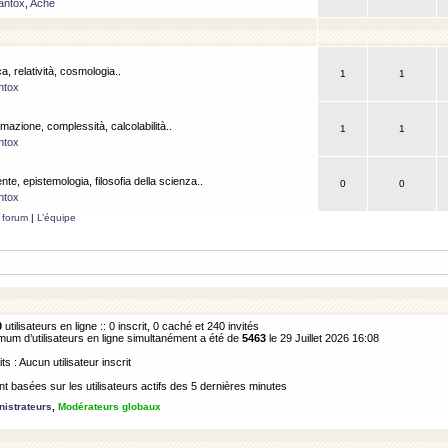
antox
,
Ache
a, relatività, cosmologia..
1
1
ntox
rmazione, complessità, calcolabilità..
1
1
ntox
ente, epistemologia, filosofia della scienza..
0
0
ntox
 forum
|
L’équipe
0
utilisateurs en ligne :: 0 inscrit, 0 caché et 240 invités
m d’utilisateurs en ligne simultanément a été de
5463
le 29 Juillet 2026 16:08
its : Aucun utilisateur inscrit
 basées sur les utilisateurs actifs des 5 dernières minutes
istrateurs
,
Modérateurs globaux