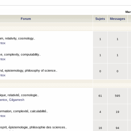
Mar
Forum
Sujets
Messages
m, relativity, cosmology..
1
1
ntox
, complexity, computability..
1
1
ntox
nd, epistemology, philosophy of science..
0
0
ntox
que, relativité, cosmologie..
61
595
antox
,
Gilgamesh
ormation, complexité, calculabilité..
4
19
ntox
esprit, épistemologie, philosophie des sciences..
16
94