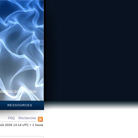
 par deux surfaces d’eau
S
RESSOURCES
FAQ
Rechercher
oût 2026 13:14 UTC + 1 heure