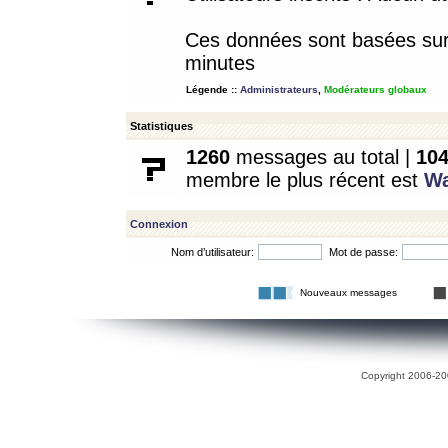
Ces données sont basées sur l
minutes
Légende ::
Administrateurs
,
Modérateurs globaux
Statistiques
1260
messages au total |
10
membre le plus récent est
W
Connexion
Nom d’utilisateur:
Mot de passe:
Nouveaux messages
Copyright 2006-200