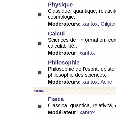
Physique
Classique, quantique, relativit
cosmologie..
Modérateurs:
xantox
,
Gilga
Calcul
Sciences de l'information, co
calculabilité..
Modérateur:
xantox
Philosophie
Philosophie de l'esprit, épist
philosophie des sciences..
Modérateurs:
xantox
,
Ache
Italiano
Fisica
Classica, quantica, relatività,
Modérateur:
xantox