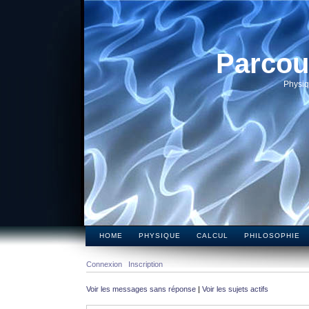
Parcou
Physiq
HOME
PHYSIQUE
CALCUL
PHILOSOPHIE
Connexion
Inscription
Voir les messages sans réponse
|
Voir les sujets actifs