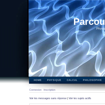
Parcou
Physiq
HOME
PHYSIQUE
CALCUL
PHILOSOPHIE
Connexion
Inscription
Voir les messages sans réponse
|
Voir les sujets actifs