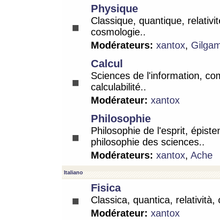
Physique
Classique, quantique, relativit
cosmologie..
Modérateurs:
xantox
,
Gilga
Calcul
Sciences de l'information, co
calculabilité..
Modérateur:
xantox
Philosophie
Philosophie de l'esprit, épist
philosophie des sciences..
Modérateurs:
xantox
,
Ache
Italiano
Fisica
Classica, quantica, relatività,
Modérateur:
xantox