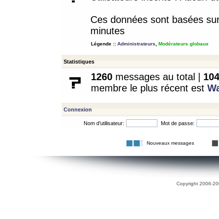
Ces données sont basées sur l
minutes
Légende ::
Administrateurs
,
Modérateurs globaux
Statistiques
1260
messages au total |
10
membre le plus récent est
W
Connexion
Nom d’utilisateur:
Mot de passe:
Nouveaux messages
Copyright 2006-200