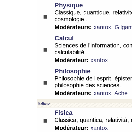
Physique
Classique, quantique, relativit
cosmologie..
Modérateurs:
xantox
,
Gilga
Calcul
Sciences de l'information, co
calculabilité..
Modérateur:
xantox
Philosophie
Philosophie de l'esprit, épist
philosophie des sciences..
Modérateurs:
xantox
,
Ache
Italiano
Fisica
Classica, quantica, relatività,
Modérateur:
xantox