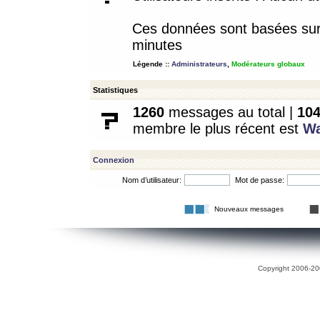
Ces données sont basées sur l
minutes
Légende ::
Administrateurs
,
Modérateurs globaux
Statistiques
1260
messages au total |
10
membre le plus récent est
W
Connexion
Nom d’utilisateur:
Mot de passe:
Nouveaux messages
Copyright 2006-200