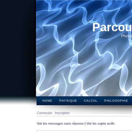
Parcou
Physiq
HOME
PHYSIQUE
CALCUL
PHILOSOPHIE
Connexion
Inscription
Voir les messages sans réponse
|
Voir les sujets actifs