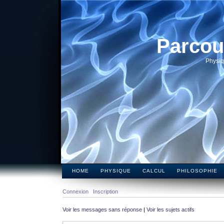
Parcou
Physiq
HOME
PHYSIQUE
CALCUL
PHILOSOPHIE
Connexion
Inscription
Voir les messages sans réponse
|
Voir les sujets actifs