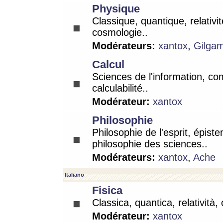
Physique
Classique, quantique, relativit
cosmologie..
Modérateurs:
xantox
,
Gilga
Calcul
Sciences de l'information, co
calculabilité..
Modérateur:
xantox
Philosophie
Philosophie de l'esprit, épist
philosophie des sciences..
Modérateurs:
xantox
,
Ache
Italiano
Fisica
Classica, quantica, relatività,
Modérateur:
xantox