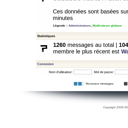
Ces données sont basées sur l
minutes
Légende ::
Administrateurs
,
Modérateurs globaux
Statistiques
1260
messages au total |
10
membre le plus récent est
W
Connexion
Nom d’utilisateur:
Mot de passe:
Nouveaux messages
Copyright 2006-200