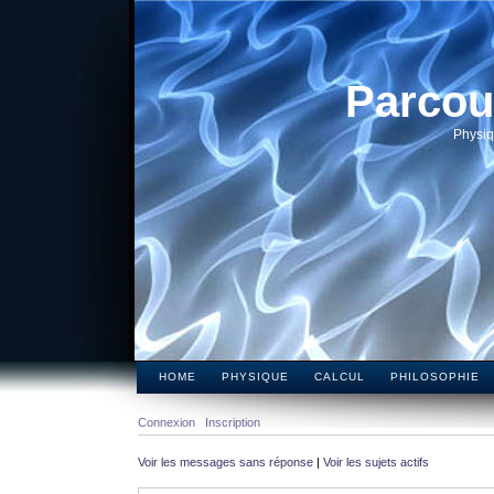
Parcou
Physiq
HOME
PHYSIQUE
CALCUL
PHILOSOPHIE
Connexion
Inscription
Voir les messages sans réponse
|
Voir les sujets actifs