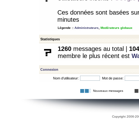
Ces données sont basées sur l
minutes
Légende ::
Administrateurs
,
Modérateurs globaux
Statistiques
1260
messages au total |
10
membre le plus récent est
W
Connexion
Nom d’utilisateur:
Mot de passe:
Nouveaux messages
Copyright 2006-200