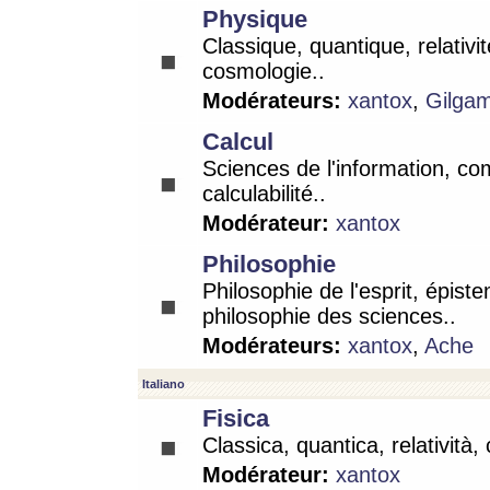
Physique
Classique, quantique, relativit
cosmologie..
Modérateurs:
xantox
,
Gilga
Calcul
Sciences de l'information, co
calculabilité..
Modérateur:
xantox
Philosophie
Philosophie de l'esprit, épist
philosophie des sciences..
Modérateurs:
xantox
,
Ache
Italiano
Fisica
Classica, quantica, relatività,
Modérateur:
xantox