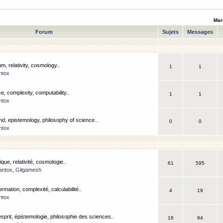
Mar
Forum
Sujets
Messages
m, relativity, cosmology..
1
1
ntox
, complexity, computability..
1
1
ntox
nd, epistemology, philosophy of science..
0
0
ntox
que, relativité, cosmologie..
61
595
antox
,
Gilgamesh
ormation, complexité, calculabilité..
4
19
ntox
esprit, épistemologie, philosophie des sciences..
16
94