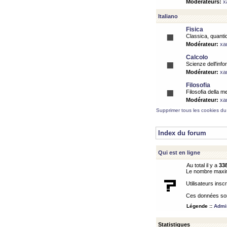
Modérateurs:
x
Italiano
Fisica
Classica, quantic
Modérateur:
xa
Calcolo
Scienze dell'info
Modérateur:
xa
Filosofia
Filosofia della m
Modérateur:
xa
Supprimer tous les cookies du
Index du forum
Qui est en ligne
Au total il y a
33
Le nombre maximu
Utilisateurs inscr
Ces données sont
Légende ::
Admin
Statistiques