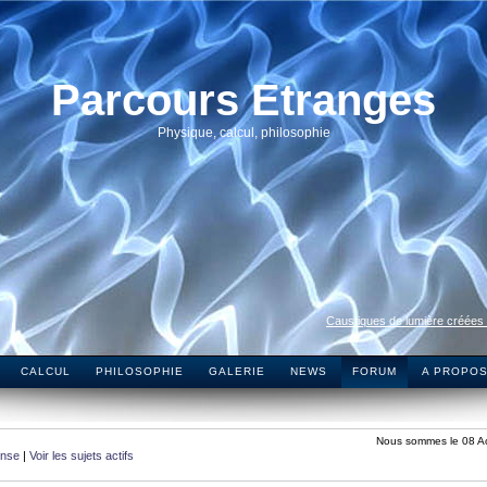
Parcours Etranges
Physique, calcul, philosophie
Caustiques de lumière créées
CALCUL
PHILOSOPHIE
GALERIE
NEWS
FORUM
A PROPO
Nous sommes le 08 A
onse
|
Voir les sujets actifs