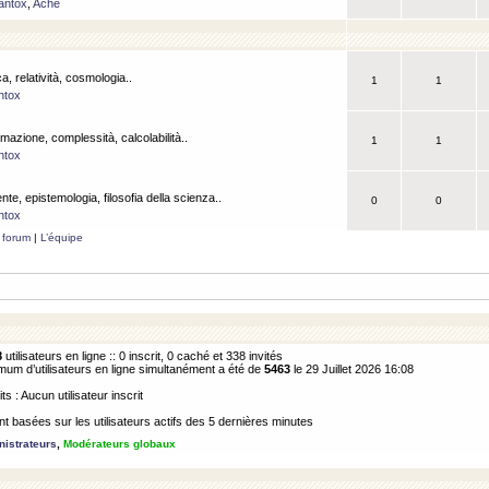
antox
,
Ache
a, relatività, cosmologia..
1
1
ntox
rmazione, complessità, calcolabilità..
1
1
ntox
ente, epistemologia, filosofia della scienza..
0
0
ntox
 forum
|
L’équipe
8
utilisateurs en ligne :: 0 inscrit, 0 caché et 338 invités
m d’utilisateurs en ligne simultanément a été de
5463
le 29 Juillet 2026 16:08
its : Aucun utilisateur inscrit
 basées sur les utilisateurs actifs des 5 dernières minutes
istrateurs
,
Modérateurs globaux