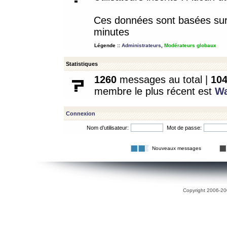
Ces données sont basées sur l
minutes
Légende ::
Administrateurs
,
Modérateurs globaux
Statistiques
1260
messages au total |
10
membre le plus récent est
W
Connexion
Nom d’utilisateur:
Mot de passe:
Nouveaux messages
Copyright 2006-200