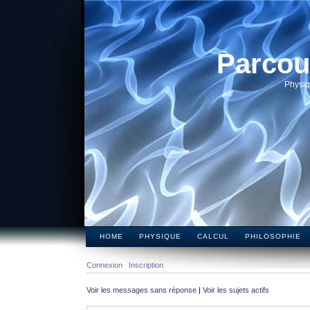
Parcou
Physiq
HOME
PHYSIQUE
CALCUL
PHILOSOPHIE
Connexion
Inscription
Voir les messages sans réponse
|
Voir les sujets actifs