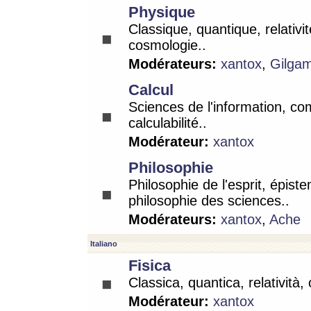
Physique
Classique, quantique, relativit
cosmologie..
Modérateurs:
xantox
,
Gilga
Calcul
Sciences de l'information, co
calculabilité..
Modérateur:
xantox
Philosophie
Philosophie de l'esprit, épist
philosophie des sciences..
Modérateurs:
xantox
,
Ache
Italiano
Fisica
Classica, quantica, relatività,
Modérateur:
xantox