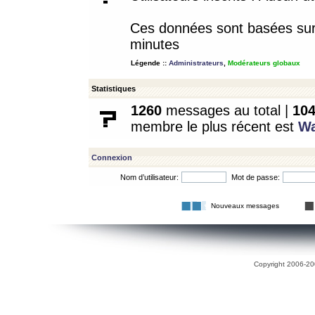
Ces données sont basées sur l
minutes
Légende ::
Administrateurs
,
Modérateurs globaux
Statistiques
1260
messages au total |
10
membre le plus récent est
W
Connexion
Nom d’utilisateur:
Mot de passe:
Nouveaux messages
Copyright 2006-200