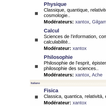
Physique
Classique, quantique, relativit
cosmologie..
Modérateurs:
xantox
,
Gilga
Calcul
Sciences de l'information, co
calculabilité..
Modérateur:
xantox
Philosophie
Philosophie de l'esprit, épist
philosophie des sciences..
Modérateurs:
xantox
,
Ache
Italiano
Fisica
Classica, quantica, relatività,
Modérateur:
xantox