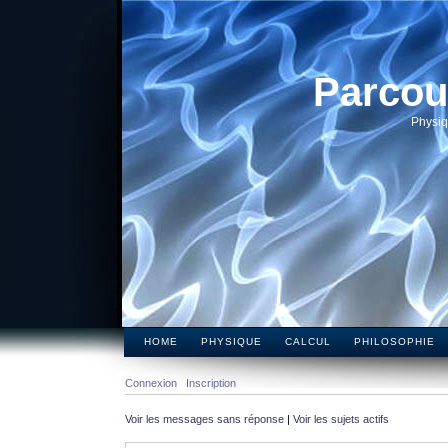
Parcou
Physiq
HOME
PHYSIQUE
CALCUL
PHILOSOPHIE
Connexion
Inscription
Voir les messages sans réponse
|
Voir les sujets actifs