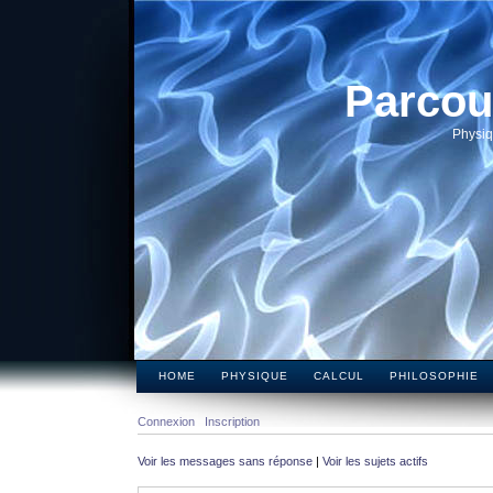
Parcou
Physiq
HOME
PHYSIQUE
CALCUL
PHILOSOPHIE
Connexion
Inscription
Voir les messages sans réponse
|
Voir les sujets actifs