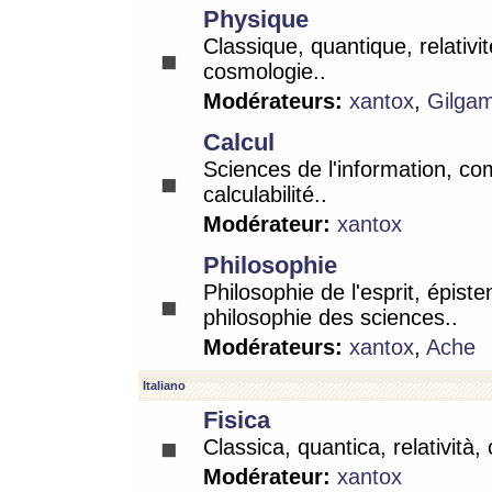
Physique
Classique, quantique, relativit
cosmologie..
Modérateurs:
xantox
,
Gilga
Calcul
Sciences de l'information, co
calculabilité..
Modérateur:
xantox
Philosophie
Philosophie de l'esprit, épist
philosophie des sciences..
Modérateurs:
xantox
,
Ache
Italiano
Fisica
Classica, quantica, relatività,
Modérateur:
xantox