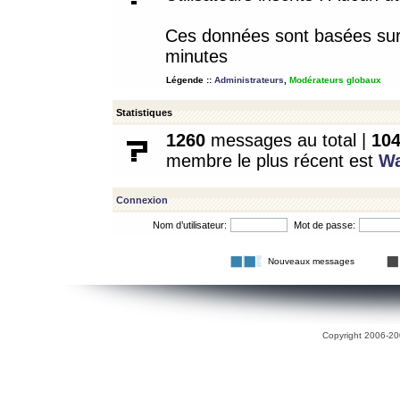
Ces données sont basées sur l
minutes
Légende ::
Administrateurs
,
Modérateurs globaux
Statistiques
1260
messages au total |
10
membre le plus récent est
W
Connexion
Nom d’utilisateur:
Mot de passe:
Nouveaux messages
Copyright 2006-200