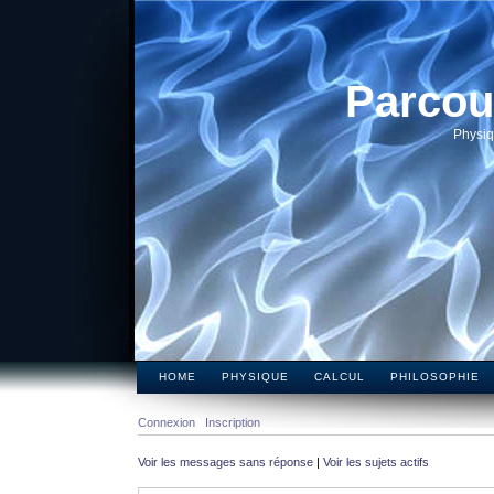
Parcou
Physiq
HOME
PHYSIQUE
CALCUL
PHILOSOPHIE
Connexion
Inscription
Voir les messages sans réponse
|
Voir les sujets actifs