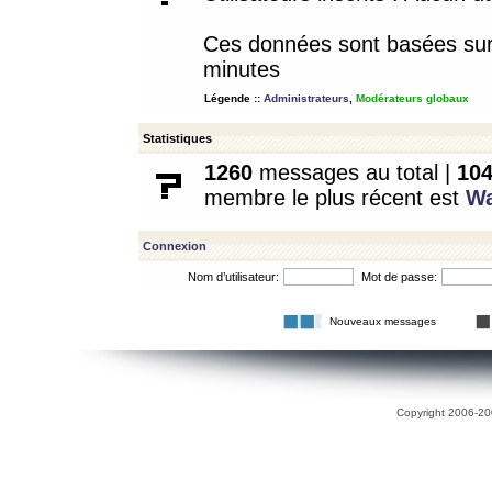
Ces données sont basées sur l
minutes
Légende ::
Administrateurs
,
Modérateurs globaux
Statistiques
1260
messages au total |
10
membre le plus récent est
W
Connexion
Nom d’utilisateur:
Mot de passe:
Nouveaux messages
Copyright 2006-200