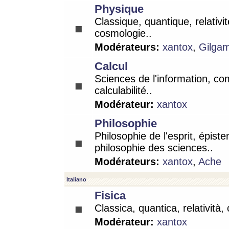
Physique
Classique, quantique, relativit
cosmologie..
Modérateurs:
xantox
,
Gilga
Calcul
Sciences de l'information, co
calculabilité..
Modérateur:
xantox
Philosophie
Philosophie de l'esprit, épist
philosophie des sciences..
Modérateurs:
xantox
,
Ache
Italiano
Fisica
Classica, quantica, relatività,
Modérateur:
xantox