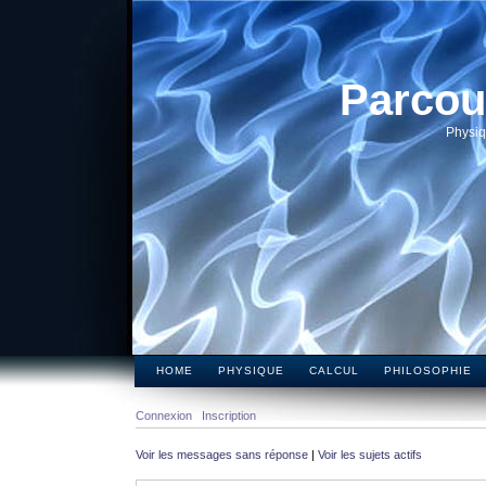
Parcou
Physiq
HOME
PHYSIQUE
CALCUL
PHILOSOPHIE
Connexion
Inscription
Voir les messages sans réponse
|
Voir les sujets actifs