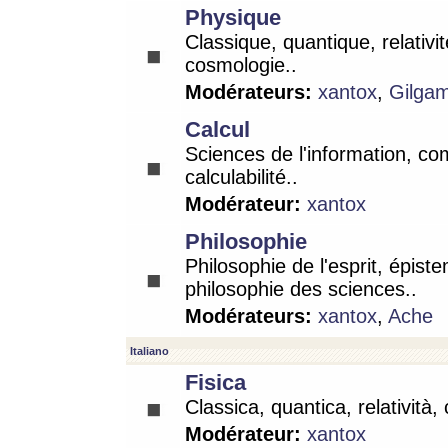
Physique
Classique, quantique, relativit
cosmologie..
Modérateurs:
xantox
,
Gilga
Calcul
Sciences de l'information, co
calculabilité..
Modérateur:
xantox
Philosophie
Philosophie de l'esprit, épist
philosophie des sciences..
Modérateurs:
xantox
,
Ache
Italiano
Fisica
Classica, quantica, relatività,
Modérateur:
xantox