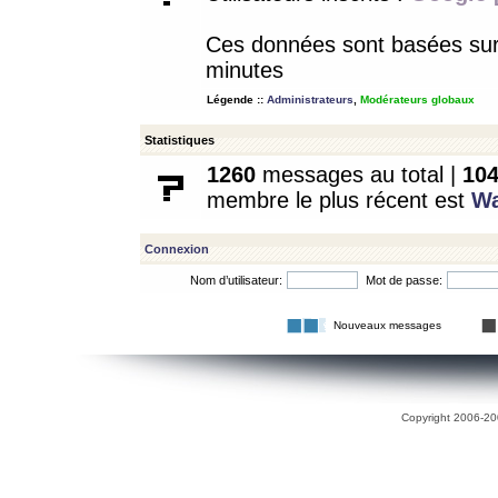
Ces données sont basées sur l
minutes
Légende ::
Administrateurs
,
Modérateurs globaux
Statistiques
1260
messages au total |
10
membre le plus récent est
W
Connexion
Nom d’utilisateur:
Mot de passe:
Nouveaux messages
Copyright 2006-200