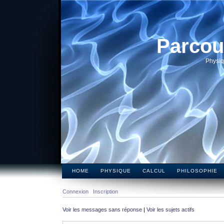
Parcou
Physiq
HOME
PHYSIQUE
CALCUL
PHILOSOPHIE
Connexion
Inscription
Voir les messages sans réponse
|
Voir les sujets actifs