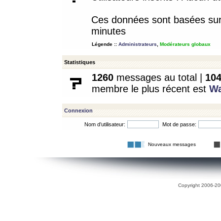
Ces données sont basées sur l
minutes
Légende ::
Administrateurs
,
Modérateurs globaux
Statistiques
1260
messages au total |
10
membre le plus récent est
W
Connexion
Nom d’utilisateur:
Mot de passe:
Nouveaux messages
Copyright 2006-200