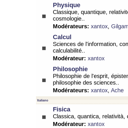
Physique
Classique, quantique, relativit
cosmologie..
Modérateurs:
xantox
,
Gilga
Calcul
Sciences de l'information, co
calculabilité..
Modérateur:
xantox
Philosophie
Philosophie de l'esprit, épist
philosophie des sciences..
Modérateurs:
xantox
,
Ache
Italiano
Fisica
Classica, quantica, relatività,
Modérateur:
xantox