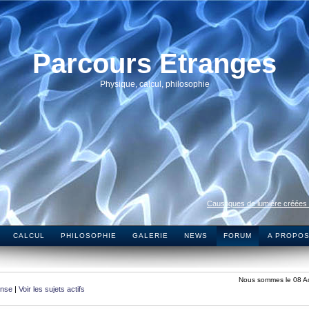
Parcours Etranges
Physique, calcul, philosophie
Caustiques de lumière créées
CALCUL
PHILOSOPHIE
GALERIE
NEWS
FORUM
A PROPO
Nous sommes le 08 A
onse
|
Voir les sujets actifs