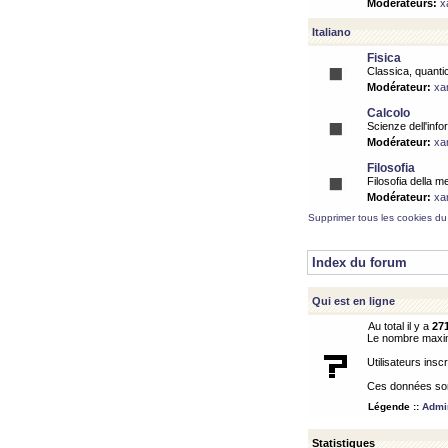
Modérateurs:
x
Italiano
Fisica
Classica, quantic
Modérateur:
xa
Calcolo
Scienze dell'info
Modérateur:
xa
Filosofia
Filosofia della m
Modérateur:
xa
Supprimer tous les cookies du
Index du forum
Qui est en ligne
Au total il y a
27
Le nombre maximu
Utilisateurs inscr
Ces données sont
Légende ::
Admin
Statistiques