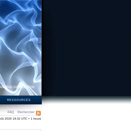
 par deux surfaces d’eau
S
RESSOURCES
FAQ
Rechercher
oût 2026 19:32 UTC + 1 heure