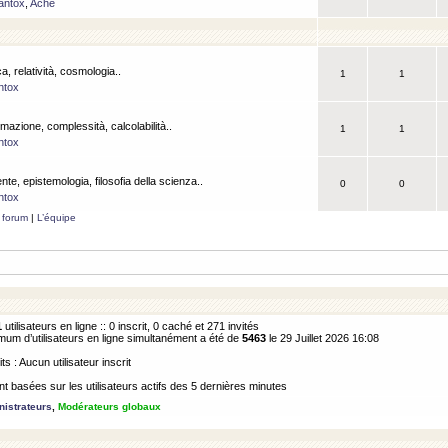
antox
,
Ache
a, relatività, cosmologia..
1
1
ntox
rmazione, complessità, calcolabilità..
1
1
ntox
ente, epistemologia, filosofia della scienza..
0
0
ntox
 forum
|
L’équipe
1
utilisateurs en ligne :: 0 inscrit, 0 caché et 271 invités
m d’utilisateurs en ligne simultanément a été de
5463
le 29 Juillet 2026 16:08
its : Aucun utilisateur inscrit
 basées sur les utilisateurs actifs des 5 dernières minutes
istrateurs
,
Modérateurs globaux