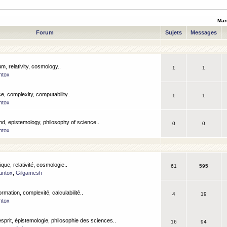
Mar
Forum
Sujets
Messages
m, relativity, cosmology..
1
1
ntox
, complexity, computability..
1
1
ntox
nd, epistemology, philosophy of science..
0
0
ntox
que, relativité, cosmologie..
61
595
antox
,
Gilgamesh
ormation, complexité, calculabilité..
4
19
ntox
esprit, épistemologie, philosophie des sciences..
16
94