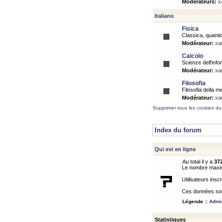
Modérateurs:
x
Italiano
Fisica
Classica, quantic
Modérateur:
xa
Calcolo
Scienze dell'info
Modérateur:
xa
Filosofia
Filosofia della m
Modérateur:
xa
Supprimer tous les cookies du
Index du forum
Qui est en ligne
Au total il y a
37
Le nombre maximu
Utilisateurs inscr
Ces données sont
Légende ::
Admin
Statistiques