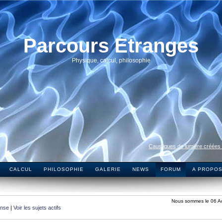
Parcours Etranges
Physique, calcul, philosophie
Caustiques de lumière créées
CALCUL
PHILOSOPHIE
GALERIE
NEWS
FORUM
A PROPO
Nous sommes le 06 A
onse
|
Voir les sujets actifs