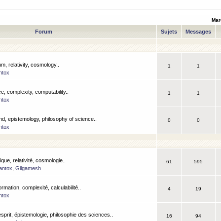
Mar
Forum
Sujets
Messages
m, relativity, cosmology..
1
1
ntox
, complexity, computability..
1
1
ntox
nd, epistemology, philosophy of science..
0
0
ntox
que, relativité, cosmologie..
61
595
antox
,
Gilgamesh
ormation, complexité, calculabilité..
4
19
ntox
esprit, épistemologie, philosophie des sciences..
16
94