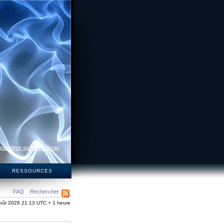
 par deux surfaces d’eau
S
RESSOURCES
FAQ
Rechercher
oût 2026 21:13 UTC + 1 heure