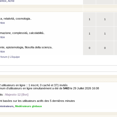
antox
,
Ache
a, relatività, cosmologia..
1
1
ntox
rmazione, complessità, calcolabilità..
1
1
ntox
ente, epistemologia, filosofia della scienza..
0
0
ntox
 forum
|
L’équipe
2
utilisateurs en ligne :: 1 inscrit, 0 caché et 371 invités
m d’utilisateurs en ligne simultanément a été de
5463
le 29 Juillet 2026 16:08
its :
Majestic-12 [Bot]
 basées sur les utilisateurs actifs des 5 dernières minutes
istrateurs
,
Modérateurs globaux