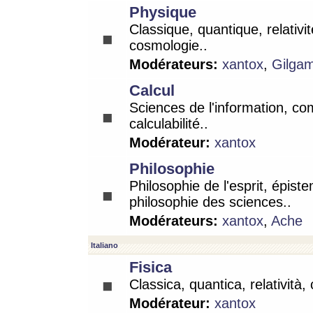
Physique
Classique, quantique, relativit
cosmologie..
Modérateurs:
xantox
,
Gilga
Calcul
Sciences de l'information, co
calculabilité..
Modérateur:
xantox
Philosophie
Philosophie de l'esprit, épist
philosophie des sciences..
Modérateurs:
xantox
,
Ache
Italiano
Fisica
Classica, quantica, relatività,
Modérateur:
xantox