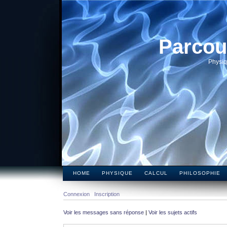
Parcou
Physiq
HOME
PHYSIQUE
CALCUL
PHILOSOPHIE
Connexion
Inscription
Voir les messages sans réponse
|
Voir les sujets actifs