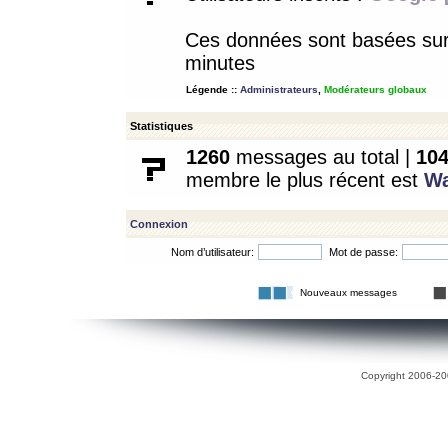
Ces données sont basées sur l
minutes
Légende ::
Administrateurs
,
Modérateurs globaux
Statistiques
1260
messages au total |
10
membre le plus récent est
W
Connexion
Nom d’utilisateur:
Mot de passe:
Nouveaux messages
Copyright 2006-200