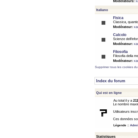
Modérateurs:
x
Italiano
Fisica
Classica, quantic
Modérateur:
xa
Calcolo
Scienze dell'info
Modérateur:
xa
Filosofia
Filosofia della m
Modérateur:
xa
Supprimer tous les cookies du
Index du forum
Qui est en ligne
Au total il y a
21
Le nombre maximu
Utilisateurs inscr
Ces données sont
Légende ::
Admin
Statistiques