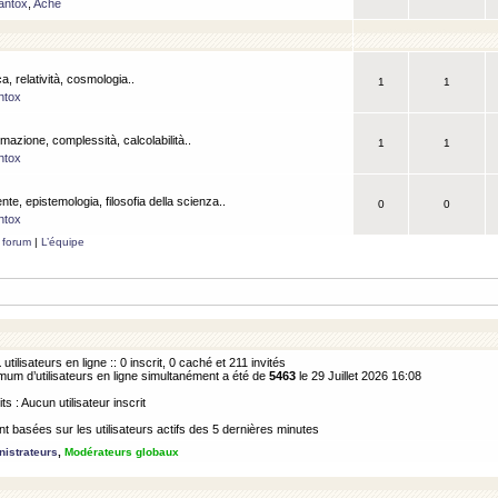
antox
,
Ache
a, relatività, cosmologia..
1
1
ntox
rmazione, complessità, calcolabilità..
1
1
ntox
ente, epistemologia, filosofia della scienza..
0
0
ntox
 forum
|
L’équipe
1
utilisateurs en ligne :: 0 inscrit, 0 caché et 211 invités
m d’utilisateurs en ligne simultanément a été de
5463
le 29 Juillet 2026 16:08
its : Aucun utilisateur inscrit
 basées sur les utilisateurs actifs des 5 dernières minutes
istrateurs
,
Modérateurs globaux