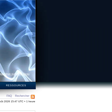
 par deux surfaces d’eau
S
RESSOURCES
FAQ
Rechercher
oût 2026 15:47 UTC + 1 heure