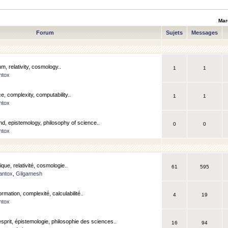
Mar
Forum
Sujets
Messages
m, relativity, cosmology..
1
1
ntox
, complexity, computability..
1
1
ntox
nd, epistemology, philosophy of science..
0
0
ntox
que, relativité, cosmologie..
61
595
antox
,
Gilgamesh
ormation, complexité, calculabilité..
4
19
ntox
esprit, épistemologie, philosophie des sciences..
16
94