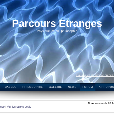
Parcours Etranges
Physique, calcul, philosophie
Caustiques de lumière créées
CALCUL
PHILOSOPHIE
GALERIE
NEWS
FORUM
A PROPO
Nous sommes le 07 A
onse
|
Voir les sujets actifs