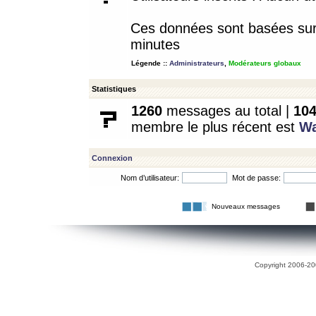
Ces données sont basées sur l
minutes
Légende ::
Administrateurs
,
Modérateurs globaux
Statistiques
1260
messages au total |
10
membre le plus récent est
W
Connexion
Nom d’utilisateur:
Mot de passe:
Nouveaux messages
Copyright 2006-200