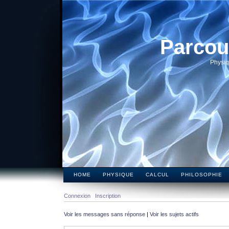
Parcou
Physiq
HOME
PHYSIQUE
CALCUL
PHILOSOPHIE
Connexion
Inscription
Voir les messages sans réponse
|
Voir les sujets actifs