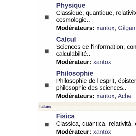
Physique
Classique, quantique, relativit
cosmologie..
Modérateurs:
xantox
,
Gilga
Calcul
Sciences de l'information, co
calculabilité..
Modérateur:
xantox
Philosophie
Philosophie de l'esprit, épist
philosophie des sciences..
Modérateurs:
xantox
,
Ache
Italiano
Fisica
Classica, quantica, relatività,
Modérateur:
xantox