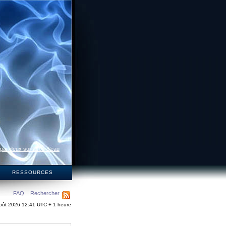
 par deux surfaces d’eau
S
RESSOURCES
FAQ
Rechercher
oût 2026 12:41 UTC + 1 heure