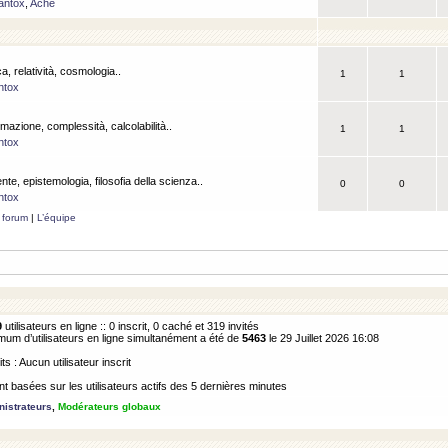
antox
,
Ache
a, relatività, cosmologia..
1
1
ntox
rmazione, complessità, calcolabilità..
1
1
ntox
ente, epistemologia, filosofia della scienza..
0
0
ntox
 forum
|
L’équipe
9
utilisateurs en ligne :: 0 inscrit, 0 caché et 319 invités
m d’utilisateurs en ligne simultanément a été de
5463
le 29 Juillet 2026 16:08
its : Aucun utilisateur inscrit
 basées sur les utilisateurs actifs des 5 dernières minutes
istrateurs
,
Modérateurs globaux