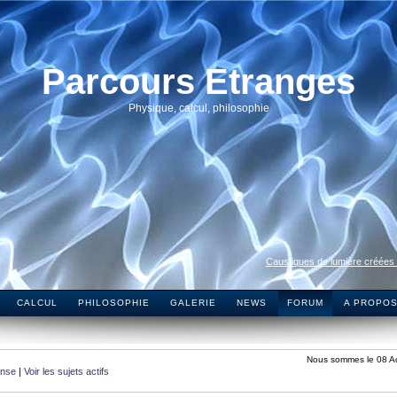
Parcours Etranges
Physique, calcul, philosophie
Caustiques de lumière créées
CALCUL
PHILOSOPHIE
GALERIE
NEWS
FORUM
A PROPO
Nous sommes le 08 A
onse
|
Voir les sujets actifs