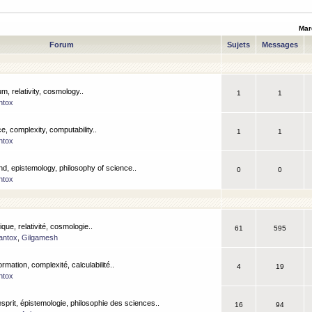
Mar
Forum
Sujets
Messages
m, relativity, cosmology..
1
1
ntox
, complexity, computability..
1
1
ntox
nd, epistemology, philosophy of science..
0
0
ntox
que, relativité, cosmologie..
61
595
antox
,
Gilgamesh
ormation, complexité, calculabilité..
4
19
ntox
esprit, épistemologie, philosophie des sciences..
16
94