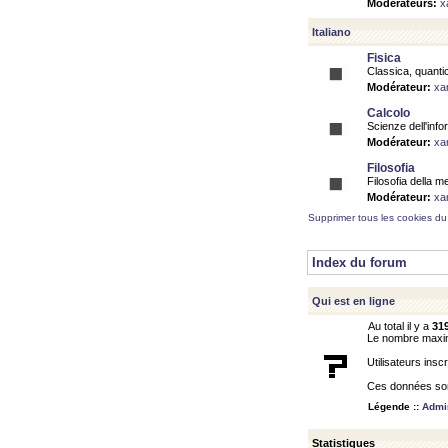
Modérateurs:
x
Italiano
Fisica
Classica, quantic
Modérateur:
xa
Calcolo
Scienze dell'info
Modérateur:
xa
Filosofia
Filosofia della m
Modérateur:
xa
Supprimer tous les cookies du
Index du forum
Qui est en ligne
Au total il y a
31
Le nombre maximu
Utilisateurs inscr
Ces données sont
Légende ::
Admin
Statistiques