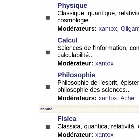
Physique
Classique, quantique, relativit
cosmologie..
Modérateurs:
xantox
,
Gilga
Calcul
Sciences de l'information, co
calculabilité..
Modérateur:
xantox
Philosophie
Philosophie de l'esprit, épist
philosophie des sciences..
Modérateurs:
xantox
,
Ache
Italiano
Fisica
Classica, quantica, relatività,
Modérateur:
xantox