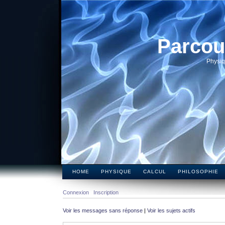
Parcou
Physiq
HOME
PHYSIQUE
CALCUL
PHILOSOPHIE
Connexion
Inscription
Voir les messages sans réponse
|
Voir les sujets actifs