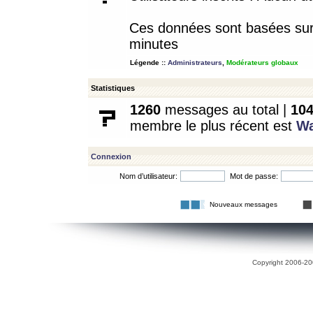
Ces données sont basées sur l
minutes
Légende ::
Administrateurs
,
Modérateurs globaux
Statistiques
1260
messages au total |
10
membre le plus récent est
W
Connexion
Nom d’utilisateur:
Mot de passe:
Nouveaux messages
Copyright 2006-200