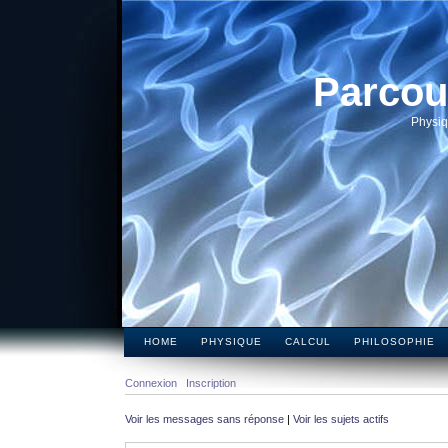
Parcou
Physiq
HOME
PHYSIQUE
CALCUL
PHILOSOPHIE
Connexion
Inscription
Voir les messages sans réponse
|
Voir les sujets actifs