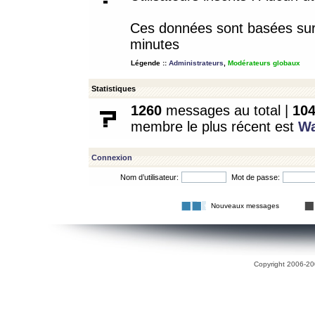
Ces données sont basées sur l
minutes
Légende ::
Administrateurs
,
Modérateurs globaux
Statistiques
1260
messages au total |
10
membre le plus récent est
W
Connexion
Nom d’utilisateur:
Mot de passe:
Nouveaux messages
Copyright 2006-200