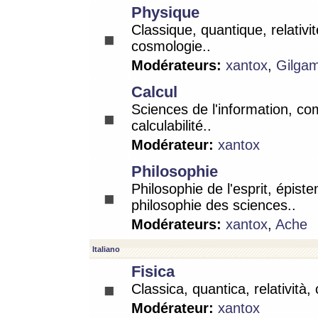
Physique
Classique, quantique, relativit
cosmologie..
Modérateurs:
xantox
,
Gilga
Calcul
Sciences de l'information, co
calculabilité..
Modérateur:
xantox
Philosophie
Philosophie de l'esprit, épist
philosophie des sciences..
Modérateurs:
xantox
,
Ache
Italiano
Fisica
Classica, quantica, relatività,
Modérateur:
xantox