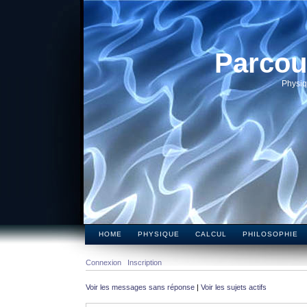
Parcou
Physiq
HOME
PHYSIQUE
CALCUL
PHILOSOPHIE
Connexion
Inscription
Voir les messages sans réponse
|
Voir les sujets actifs