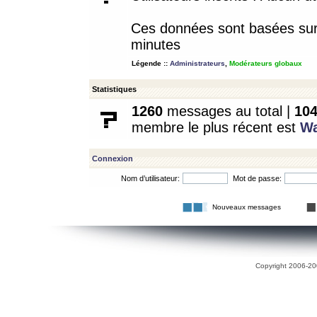
Ces données sont basées sur l
minutes
Légende ::
Administrateurs
,
Modérateurs globaux
Statistiques
1260
messages au total |
10
membre le plus récent est
W
Connexion
Nom d’utilisateur:
Mot de passe:
Nouveaux messages
Copyright 2006-200