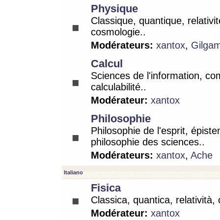
Physique
Classique, quantique, relativit
cosmologie..
Modérateurs:
xantox
,
Gilga
Calcul
Sciences de l'information, co
calculabilité..
Modérateur:
xantox
Philosophie
Philosophie de l'esprit, épist
philosophie des sciences..
Modérateurs:
xantox
,
Ache
Italiano
Fisica
Classica, quantica, relatività,
Modérateur:
xantox