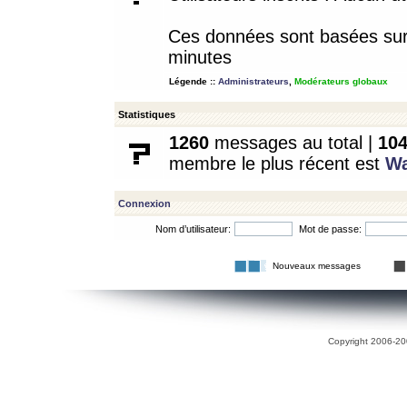
Ces données sont basées sur l
minutes
Légende ::
Administrateurs
,
Modérateurs globaux
Statistiques
1260
messages au total |
10
membre le plus récent est
W
Connexion
Nom d’utilisateur:
Mot de passe:
Nouveaux messages
Copyright 2006-200