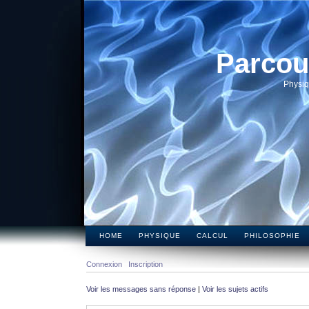
Parcou
Physiq
HOME
PHYSIQUE
CALCUL
PHILOSOPHIE
Connexion
Inscription
Voir les messages sans réponse
|
Voir les sujets actifs