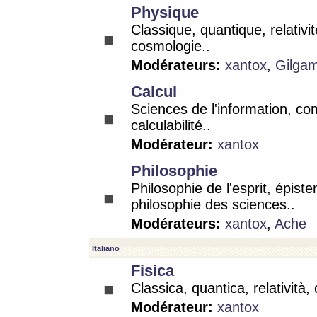
Physique
Classique, quantique, relativit
cosmologie..
Modérateurs:
xantox
,
Gilga
Calcul
Sciences de l'information, co
calculabilité..
Modérateur:
xantox
Philosophie
Philosophie de l'esprit, épist
philosophie des sciences..
Modérateurs:
xantox
,
Ache
Italiano
Fisica
Classica, quantica, relatività,
Modérateur:
xantox