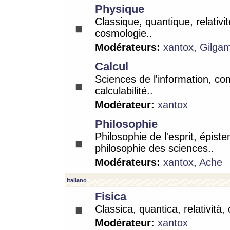
Physique
Classique, quantique, relativit
cosmologie..
Modérateurs:
xantox
,
Gilga
Calcul
Sciences de l'information, co
calculabilité..
Modérateur:
xantox
Philosophie
Philosophie de l'esprit, épist
philosophie des sciences..
Modérateurs:
xantox
,
Ache
Italiano
Fisica
Classica, quantica, relatività,
Modérateur:
xantox