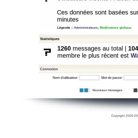
Ces données sont basées sur l
minutes
Légende ::
Administrateurs
,
Modérateurs globaux
Statistiques
1260
messages au total |
10
membre le plus récent est
W
Connexion
Nom d’utilisateur:
Mot de passe:
Nouveaux messages
Copyright 2006-200