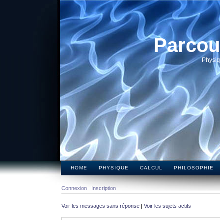
Parcou
Physiq
HOME
PHYSIQUE
CALCUL
PHILOSOPHIE
Connexion
Inscription
Voir les messages sans réponse
|
Voir les sujets actifs