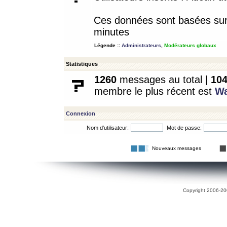
Ces données sont basées sur l
minutes
Légende ::
Administrateurs
,
Modérateurs globaux
Statistiques
1260
messages au total |
10
membre le plus récent est
W
Connexion
Nom d’utilisateur:
Mot de passe:
Nouveaux messages
Copyright 2006-200