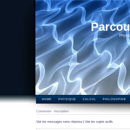
Parcou
Physiq
HOME
PHYSIQUE
CALCUL
PHILOSOPHIE
Connexion
Inscription
Voir les messages sans réponse
|
Voir les sujets actifs