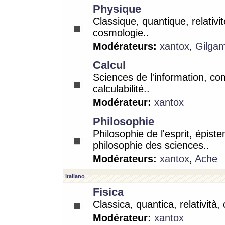
Physique
Classique, quantique, relativit
cosmologie..
Modérateurs:
xantox
,
Gilga
Calcul
Sciences de l'information, co
calculabilité..
Modérateur:
xantox
Philosophie
Philosophie de l'esprit, épist
philosophie des sciences..
Modérateurs:
xantox
,
Ache
Italiano
Fisica
Classica, quantica, relatività,
Modérateur:
xantox