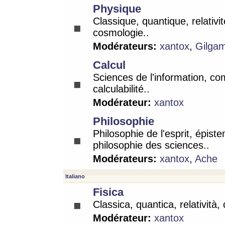
Physique
Classique, quantique, relativit
cosmologie..
Modérateurs:
xantox
,
Gilga
Calcul
Sciences de l'information, co
calculabilité..
Modérateur:
xantox
Philosophie
Philosophie de l'esprit, épist
philosophie des sciences..
Modérateurs:
xantox
,
Ache
Italiano
Fisica
Classica, quantica, relatività,
Modérateur:
xantox