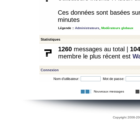
Ces données sont basées sur l
minutes
Légende ::
Administrateurs
,
Modérateurs globaux
Statistiques
1260
messages au total |
10
membre le plus récent est
W
Connexion
Nom d’utilisateur:
Mot de passe:
Nouveaux messages
Copyright 2006-200