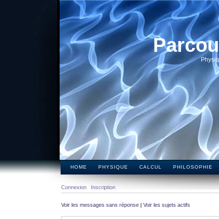
Parcou
Physiq
HOME
PHYSIQUE
CALCUL
PHILOSOPHIE
Connexion
Inscription
Voir les messages sans réponse
|
Voir les sujets actifs