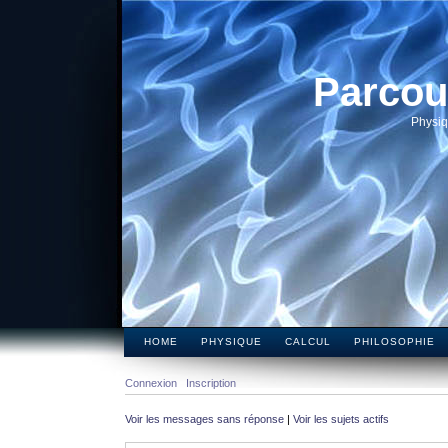
Parcou
Physiq
HOME
PHYSIQUE
CALCUL
PHILOSOPHIE
Connexion
Inscription
Voir les messages sans réponse
|
Voir les sujets actifs