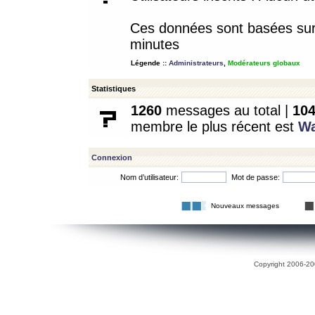
Ces données sont basées sur l
minutes
Légende ::
Administrateurs
,
Modérateurs globaux
Statistiques
1260
messages au total |
10
membre le plus récent est
W
Connexion
Nom d’utilisateur:
Mot de passe:
Nouveaux messages
Copyright 2006-200