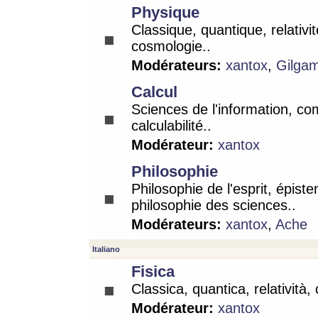
Physique
Classique, quantique, relativit
cosmologie..
Modérateurs:
xantox
,
Gilga
Calcul
Sciences de l'information, co
calculabilité..
Modérateur:
xantox
Philosophie
Philosophie de l'esprit, épist
philosophie des sciences..
Modérateurs:
xantox
,
Ache
Italiano
Fisica
Classica, quantica, relatività,
Modérateur:
xantox