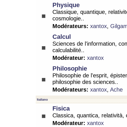
Physique
Classique, quantique, relativit
cosmologie..
Modérateurs:
xantox
,
Gilga
Calcul
Sciences de l'information, co
calculabilité..
Modérateur:
xantox
Philosophie
Philosophie de l'esprit, épist
philosophie des sciences..
Modérateurs:
xantox
,
Ache
Italiano
Fisica
Classica, quantica, relatività,
Modérateur:
xantox