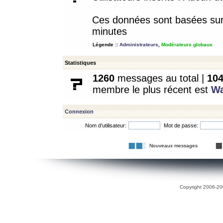
Ces données sont basées sur l
minutes
Légende ::
Administrateurs
,
Modérateurs globaux
Statistiques
1260
messages au total |
10
membre le plus récent est
W
Connexion
Nom d’utilisateur:
Mot de passe:
Nouveaux messages
Copyright 2006-200