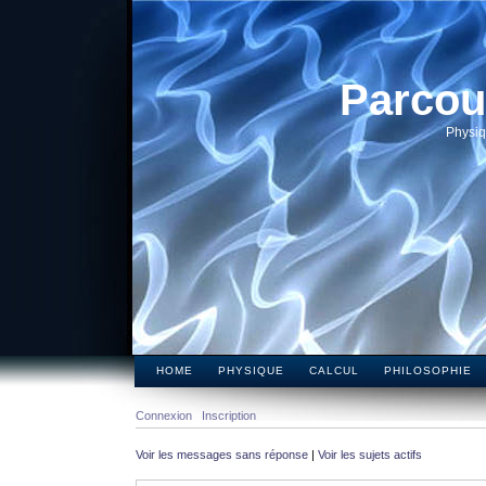
Parcou
Physiq
HOME
PHYSIQUE
CALCUL
PHILOSOPHIE
Connexion
Inscription
Voir les messages sans réponse
|
Voir les sujets actifs