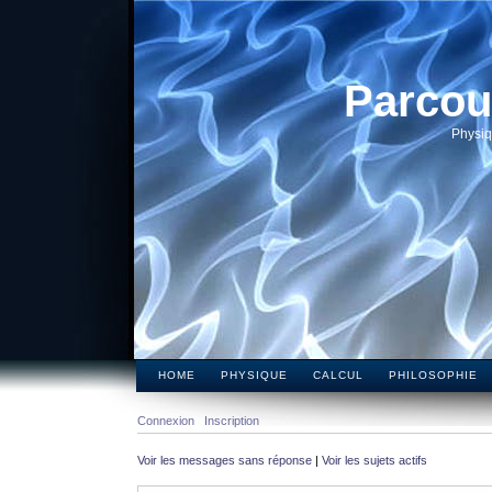
Parcou
Physiq
HOME
PHYSIQUE
CALCUL
PHILOSOPHIE
Connexion
Inscription
Voir les messages sans réponse
|
Voir les sujets actifs