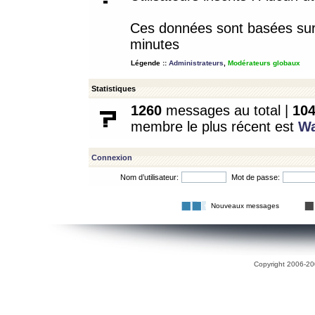
Ces données sont basées sur l
minutes
Légende ::
Administrateurs
,
Modérateurs globaux
Statistiques
1260
messages au total |
10
membre le plus récent est
W
Connexion
Nom d’utilisateur:
Mot de passe:
Nouveaux messages
Copyright 2006-200