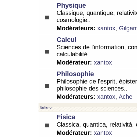
Physique
Classique, quantique, relativit
cosmologie..
Modérateurs:
xantox
,
Gilga
Calcul
Sciences de l'information, co
calculabilité..
Modérateur:
xantox
Philosophie
Philosophie de l'esprit, épist
philosophie des sciences..
Modérateurs:
xantox
,
Ache
Italiano
Fisica
Classica, quantica, relatività,
Modérateur:
xantox