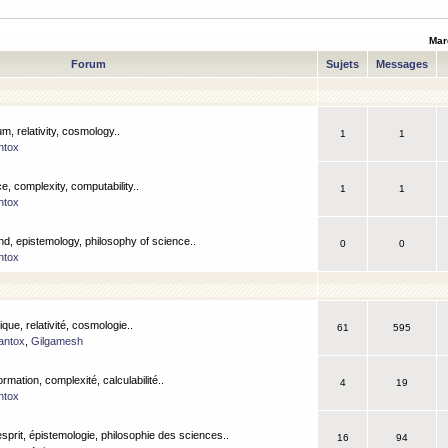
Mar
Forum
Sujets
Messages
m, relativity, cosmology..
1
1
ntox
, complexity, computability..
1
1
ntox
nd, epistemology, philosophy of science..
0
0
ntox
que, relativité, cosmologie..
61
595
antox
,
Gilgamesh
ormation, complexité, calculabilité..
4
19
ntox
esprit, épistemologie, philosophie des sciences..
16
94