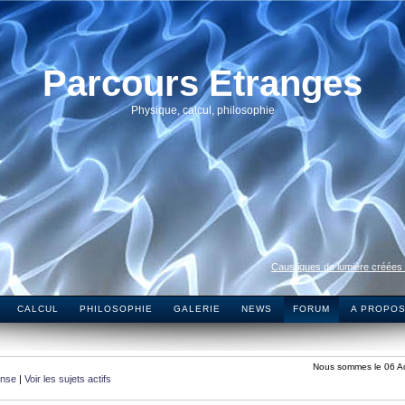
Parcours Etranges
Physique, calcul, philosophie
Caustiques de lumière créées
CALCUL
PHILOSOPHIE
GALERIE
NEWS
FORUM
A PROPO
Nous sommes le 06 A
onse
|
Voir les sujets actifs