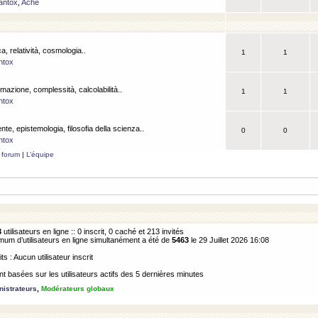
antox
,
Ache
a, relatività, cosmologia..
1
1
ntox
rmazione, complessità, calcolabilità..
1
1
ntox
ente, epistemologia, filosofia della scienza..
0
0
ntox
 forum
|
L’équipe
3
utilisateurs en ligne :: 0 inscrit, 0 caché et 213 invités
m d’utilisateurs en ligne simultanément a été de
5463
le 29 Juillet 2026 16:08
its : Aucun utilisateur inscrit
 basées sur les utilisateurs actifs des 5 dernières minutes
istrateurs
,
Modérateurs globaux