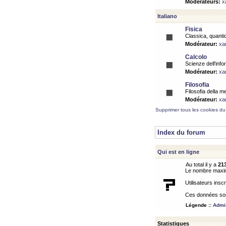
Modérateurs:
x
Italiano
Fisica
Classica, quantic
Modérateur:
xa
Calcolo
Scienze dell'info
Modérateur:
xa
Filosofia
Filosofia della m
Modérateur:
xa
Supprimer tous les cookies du
Index du forum
Qui est en ligne
Au total il y a
21
Le nombre maximu
Utilisateurs inscr
Ces données sont
Légende ::
Admin
Statistiques