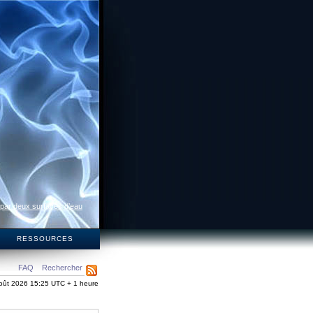
 par deux surfaces d’eau
S
RESSOURCES
FAQ
Rechercher
oût 2026 15:25 UTC + 1 heure