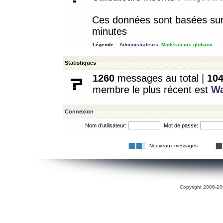
Ces données sont basées sur l
minutes
Légende ::
Administrateurs
,
Modérateurs globaux
Statistiques
1260
messages au total |
10
membre le plus récent est
W
Connexion
Nom d’utilisateur:
Mot de passe:
Nouveaux messages
Copyright 2006-200