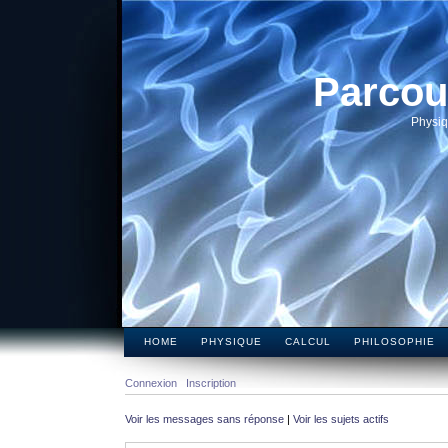
Parcou
Physiq
HOME
PHYSIQUE
CALCUL
PHILOSOPHIE
Connexion
Inscription
Voir les messages sans réponse
|
Voir les sujets actifs