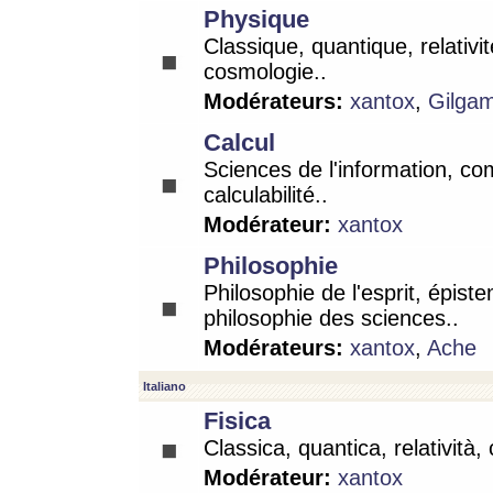
Physique
Classique, quantique, relativit
cosmologie..
Modérateurs:
xantox
,
Gilga
Calcul
Sciences de l'information, co
calculabilité..
Modérateur:
xantox
Philosophie
Philosophie de l'esprit, épist
philosophie des sciences..
Modérateurs:
xantox
,
Ache
Italiano
Fisica
Classica, quantica, relatività,
Modérateur:
xantox