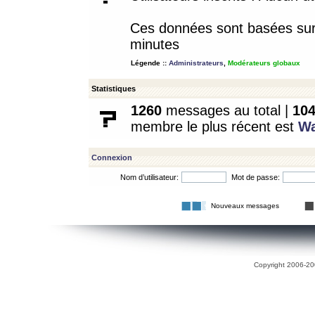
Ces données sont basées sur l
minutes
Légende ::
Administrateurs
,
Modérateurs globaux
Statistiques
1260
messages au total |
10
membre le plus récent est
W
Connexion
Nom d’utilisateur:
Mot de passe:
Nouveaux messages
Copyright 2006-200