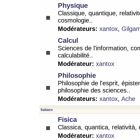
Physique
Classique, quantique, relativit
cosmologie..
Modérateurs:
xantox
,
Gilga
Calcul
Sciences de l'information, co
calculabilité..
Modérateur:
xantox
Philosophie
Philosophie de l'esprit, épist
philosophie des sciences..
Modérateurs:
xantox
,
Ache
Italiano
Fisica
Classica, quantica, relatività,
Modérateur:
xantox