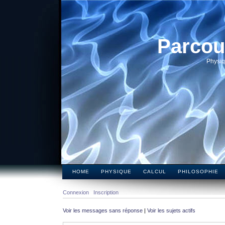
Parcou
Physiq
HOME
PHYSIQUE
CALCUL
PHILOSOPHIE
Connexion
Inscription
Voir les messages sans réponse
|
Voir les sujets actifs