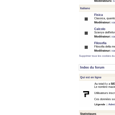
Modérateurs:
x
Italiano
Fisica
Classica, quantic
Modérateur:
xa
Calcolo
Scienze dell'info
Modérateur:
xa
Filosofia
Filosofia della m
Modérateur:
xa
Supprimer tous les cookies du
Index du forum
Qui est en ligne
Au total il y a
58
Le nombre maximu
Utilisateurs inscr
Ces données sont
Légende ::
Admin
Statistiques