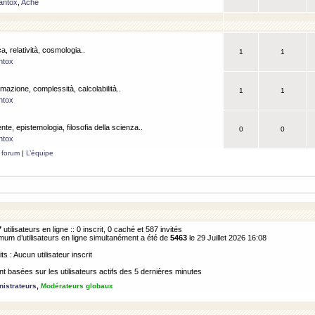
antox
,
Ache
a, relatività, cosmologia..
1
1
ntox
rmazione, complessità, calcolabilità..
1
1
ntox
ente, epistemologia, filosofia della scienza..
0
0
ntox
 forum
|
L’équipe
7
utilisateurs en ligne :: 0 inscrit, 0 caché et 587 invités
m d’utilisateurs en ligne simultanément a été de
5463
le 29 Juillet 2026 16:08
its : Aucun utilisateur inscrit
 basées sur les utilisateurs actifs des 5 dernières minutes
istrateurs
,
Modérateurs globaux