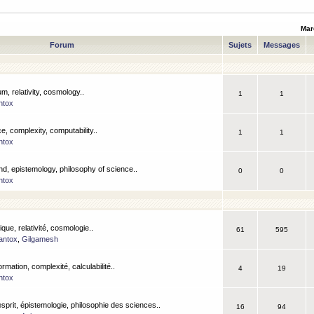
Mar
Forum
Sujets
Messages
m, relativity, cosmology..
1
1
ntox
, complexity, computability..
1
1
ntox
nd, epistemology, philosophy of science..
0
0
ntox
que, relativité, cosmologie..
61
595
antox
,
Gilgamesh
ormation, complexité, calculabilité..
4
19
ntox
esprit, épistemologie, philosophie des sciences..
16
94