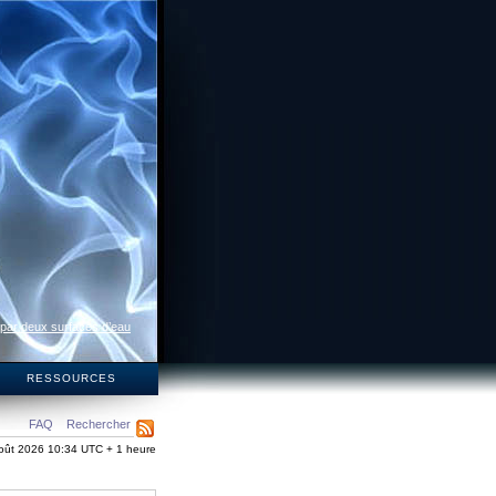
 par deux surfaces d’eau
S
RESSOURCES
FAQ
Rechercher
oût 2026 10:34 UTC + 1 heure