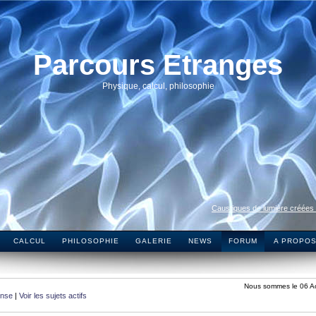
Parcours Etranges
Physique, calcul, philosophie
Caustiques de lumière créées
CALCUL
PHILOSOPHIE
GALERIE
NEWS
FORUM
A PROPO
Nous sommes le 06 A
onse
|
Voir les sujets actifs