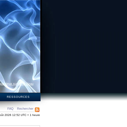
 par deux surfaces d’eau
S
RESSOURCES
FAQ
Rechercher
oût 2026 12:52 UTC + 1 heure