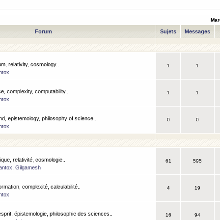
Mar
Forum
Sujets
Messages
m, relativity, cosmology..
1
1
ntox
, complexity, computability..
1
1
ntox
nd, epistemology, philosophy of science..
0
0
ntox
que, relativité, cosmologie..
61
595
antox
,
Gilgamesh
ormation, complexité, calculabilité..
4
19
ntox
esprit, épistemologie, philosophie des sciences..
16
94