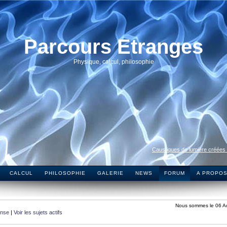
Parcours Etranges
Physique, calcul, philosophie
Caustiques de lumière créées
CALCUL
PHILOSOPHIE
GALERIE
NEWS
FORUM
A PROPO
Nous sommes le 06 A
onse
|
Voir les sujets actifs