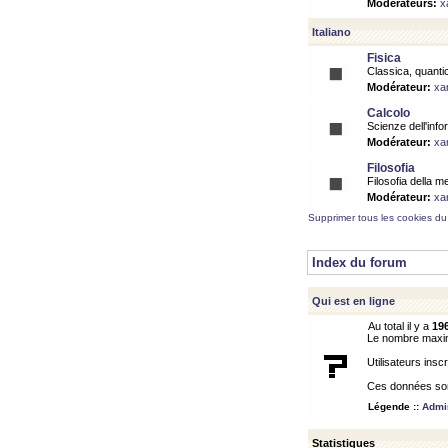
Modérateurs:
x
Italiano
Fisica
Classica, quantic
Modérateur:
xa
Calcolo
Scienze dell'info
Modérateur:
xa
Filosofia
Filosofia della m
Modérateur:
xa
Supprimer tous les cookies du
Index du forum
Qui est en ligne
Au total il y a
19
Le nombre maximu
Utilisateurs inscr
Ces données sont
Légende ::
Admin
Statistiques