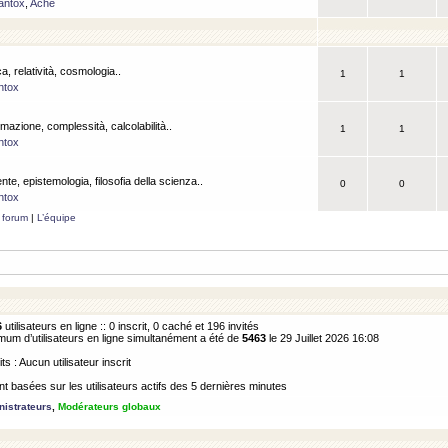
antox
,
Ache
a, relatività, cosmologia..
1
1
ntox
rmazione, complessità, calcolabilità..
1
1
ntox
ente, epistemologia, filosofia della scienza..
0
0
ntox
 forum
|
L’équipe
6
utilisateurs en ligne :: 0 inscrit, 0 caché et 196 invités
m d’utilisateurs en ligne simultanément a été de
5463
le 29 Juillet 2026 16:08
its : Aucun utilisateur inscrit
 basées sur les utilisateurs actifs des 5 dernières minutes
istrateurs
,
Modérateurs globaux