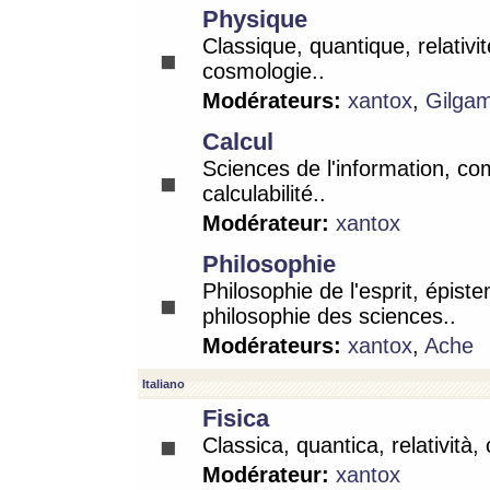
Physique
Classique, quantique, relativit
cosmologie..
Modérateurs:
xantox
,
Gilga
Calcul
Sciences de l'information, co
calculabilité..
Modérateur:
xantox
Philosophie
Philosophie de l'esprit, épist
philosophie des sciences..
Modérateurs:
xantox
,
Ache
Italiano
Fisica
Classica, quantica, relatività,
Modérateur:
xantox