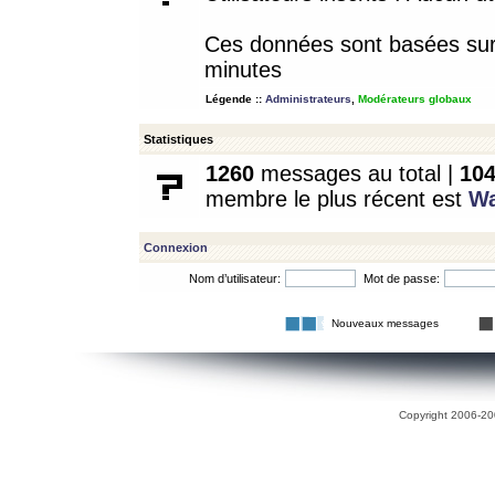
Ces données sont basées sur l
minutes
Légende ::
Administrateurs
,
Modérateurs globaux
Statistiques
1260
messages au total |
10
membre le plus récent est
W
Connexion
Nom d’utilisateur:
Mot de passe:
Nouveaux messages
Copyright 2006-200