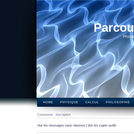
Parcou
Physiq
HOME
PHYSIQUE
CALCUL
PHILOSOPHIE
Connexion
Inscription
Voir les messages sans réponse
|
Voir les sujets actifs