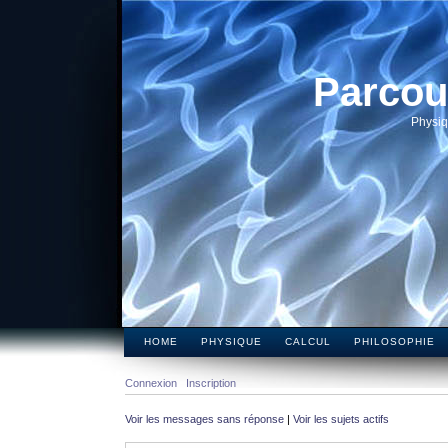
Parcou
Physiq
HOME
PHYSIQUE
CALCUL
PHILOSOPHIE
Connexion
Inscription
Voir les messages sans réponse
|
Voir les sujets actifs