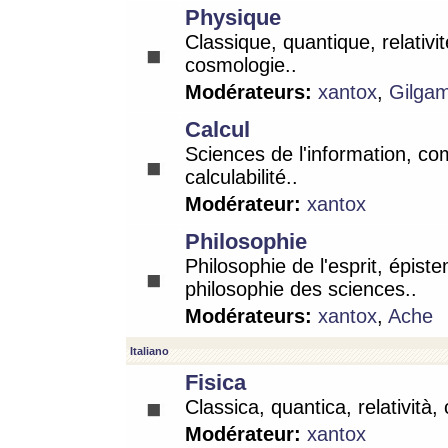
Physique
Classique, quantique, relativit
cosmologie..
Modérateurs:
xantox
,
Gilga
Calcul
Sciences de l'information, co
calculabilité..
Modérateur:
xantox
Philosophie
Philosophie de l'esprit, épist
philosophie des sciences..
Modérateurs:
xantox
,
Ache
Italiano
Fisica
Classica, quantica, relatività,
Modérateur:
xantox