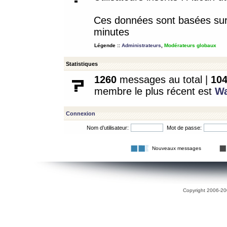
Ces données sont basées sur l
minutes
Légende ::
Administrateurs
,
Modérateurs globaux
Statistiques
1260
messages au total |
10
membre le plus récent est
W
Connexion
Nom d’utilisateur:
Mot de passe:
Nouveaux messages
Copyright 2006-200