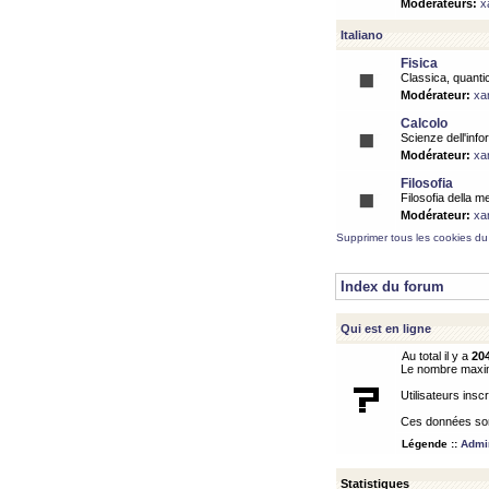
Modérateurs:
x
Italiano
Fisica
Classica, quantic
Modérateur:
xa
Calcolo
Scienze dell'info
Modérateur:
xa
Filosofia
Filosofia della m
Modérateur:
xa
Supprimer tous les cookies du
Index du forum
Qui est en ligne
Au total il y a
20
Le nombre maximu
Utilisateurs inscr
Ces données sont
Légende ::
Admin
Statistiques