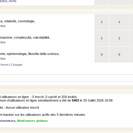
antox
,
Ache
a, relatività, cosmologia..
1
1
ntox
rmazione, complessità, calcolabilità..
1
1
ntox
ente, epistemologia, filosofia della scienza..
0
0
ntox
 forum
|
L’équipe
4
utilisateurs en ligne :: 0 inscrit, 0 caché et 204 invités
m d’utilisateurs en ligne simultanément a été de
5463
le 29 Juillet 2026 16:08
its : Aucun utilisateur inscrit
 basées sur les utilisateurs actifs des 5 dernières minutes
istrateurs
,
Modérateurs globaux