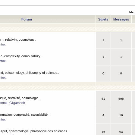
Mar
Forum
Sujets
Messages
m, relativity, cosmology..
1
1
ntox
, complexity, computability..
1
1
ntox
nd, epistemology, philosophy of science..
0
0
ntox
que, relativité, cosmologie..
61
595
antox
,
Gilgamesh
ormation, complexité, calculabilité..
4
19
ntox
esprit, épistemologie, philosophie des sciences..
16
94