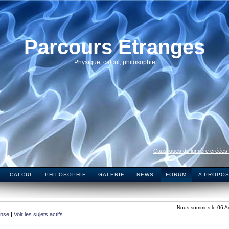
Parcours Etranges
Physique, calcul, philosophie
Caustiques de lumière créées
CALCUL
PHILOSOPHIE
GALERIE
NEWS
FORUM
A PROPO
Nous sommes le 06 A
onse
|
Voir les sujets actifs