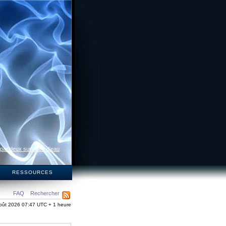
 par deux surfaces d’eau
S
RESSOURCES
FAQ
Rechercher
oût 2026 07:47 UTC + 1 heure