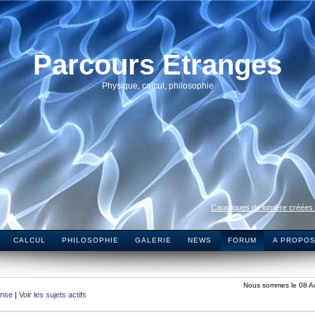
Parcours Etranges
Physique, calcul, philosophie
Caustiques de lumière créées
CALCUL
PHILOSOPHIE
GALERIE
NEWS
FORUM
A PROPO
Nous sommes le 08 A
onse
|
Voir les sujets actifs