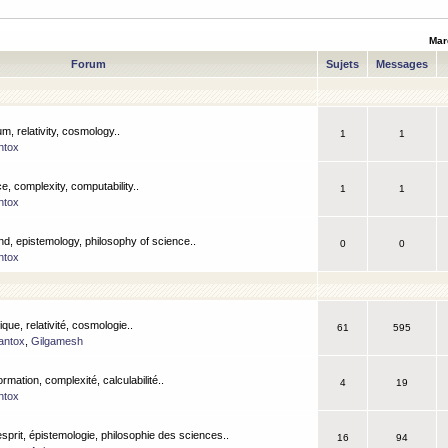
Mar
Forum
Sujets
Messages
m, relativity, cosmology..
1
1
ntox
, complexity, computability..
1
1
ntox
nd, epistemology, philosophy of science..
0
0
ntox
que, relativité, cosmologie..
61
595
antox
,
Gilgamesh
ormation, complexité, calculabilité..
4
19
ntox
esprit, épistemologie, philosophie des sciences..
16
94