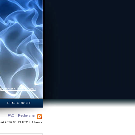
 par deux surfaces d’eau
S
RESSOURCES
FAQ
Rechercher
oût 2026 03:13 UTC + 1 heure