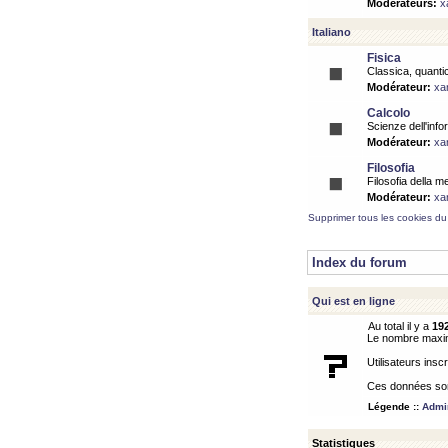
Modérateurs:
x
Italiano
Fisica
Classica, quantic
Modérateur:
xa
Calcolo
Scienze dell'info
Modérateur:
xa
Filosofia
Filosofia della m
Modérateur:
xa
Supprimer tous les cookies du
Index du forum
Qui est en ligne
Au total il y a
19
Le nombre maximu
Utilisateurs inscr
Ces données sont
Légende ::
Admin
Statistiques