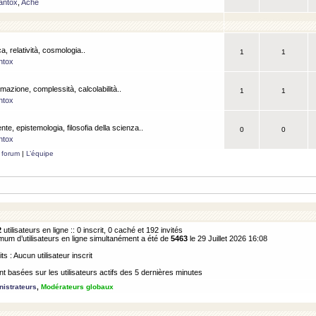
antox
,
Ache
a, relatività, cosmologia..
1
1
ntox
rmazione, complessità, calcolabilità..
1
1
ntox
ente, epistemologia, filosofia della scienza..
0
0
ntox
 forum
|
L’équipe
2
utilisateurs en ligne :: 0 inscrit, 0 caché et 192 invités
m d’utilisateurs en ligne simultanément a été de
5463
le 29 Juillet 2026 16:08
its : Aucun utilisateur inscrit
 basées sur les utilisateurs actifs des 5 dernières minutes
istrateurs
,
Modérateurs globaux