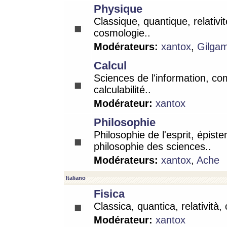
Physique
Classique, quantique, relativit
cosmologie..
Modérateurs:
xantox
,
Gilga
Calcul
Sciences de l'information, co
calculabilité..
Modérateur:
xantox
Philosophie
Philosophie de l'esprit, épist
philosophie des sciences..
Modérateurs:
xantox
,
Ache
Italiano
Fisica
Classica, quantica, relatività,
Modérateur:
xantox