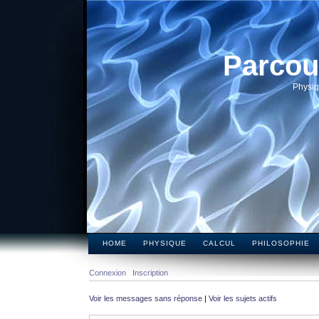
Parcou
Physiq
HOME
PHYSIQUE
CALCUL
PHILOSOPHIE
Connexion
Inscription
Voir les messages sans réponse
|
Voir les sujets actifs