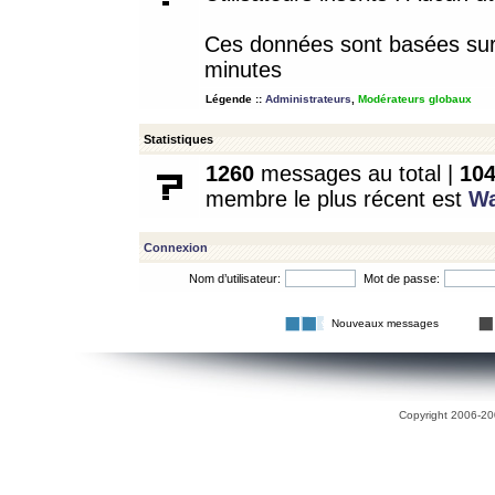
Ces données sont basées sur l
minutes
Légende ::
Administrateurs
,
Modérateurs globaux
Statistiques
1260
messages au total |
10
membre le plus récent est
W
Connexion
Nom d’utilisateur:
Mot de passe:
Nouveaux messages
Copyright 2006-200