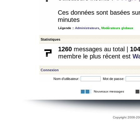
Ces données sont basées sur l
minutes
Légende ::
Administrateurs
,
Modérateurs globaux
Statistiques
1260
messages au total |
10
membre le plus récent est
W
Connexion
Nom d’utilisateur:
Mot de passe:
Nouveaux messages
Copyright 2006-200