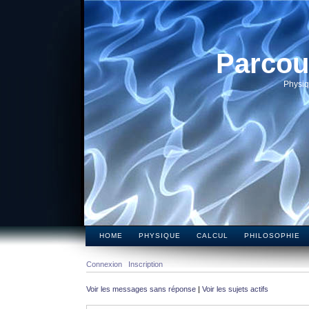
Parcou
Physiq
HOME
PHYSIQUE
CALCUL
PHILOSOPHIE
Connexion
Inscription
Voir les messages sans réponse
|
Voir les sujets actifs