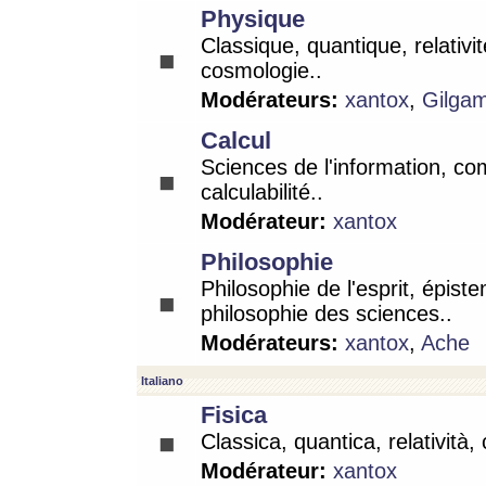
Physique
Classique, quantique, relativit
cosmologie..
Modérateurs:
xantox
,
Gilga
Calcul
Sciences de l'information, co
calculabilité..
Modérateur:
xantox
Philosophie
Philosophie de l'esprit, épist
philosophie des sciences..
Modérateurs:
xantox
,
Ache
Italiano
Fisica
Classica, quantica, relatività,
Modérateur:
xantox