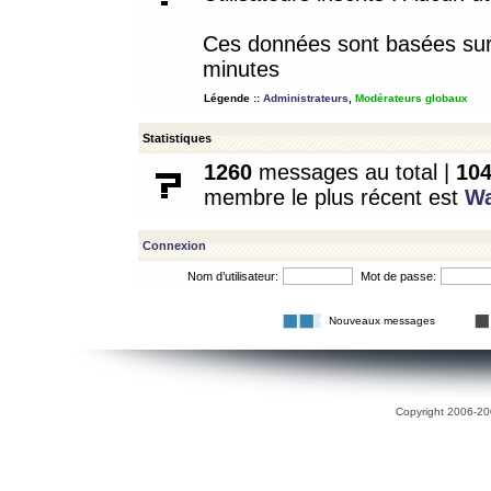
Ces données sont basées sur l
minutes
Légende ::
Administrateurs
,
Modérateurs globaux
Statistiques
1260
messages au total |
10
membre le plus récent est
W
Connexion
Nom d’utilisateur:
Mot de passe:
Nouveaux messages
Copyright 2006-200