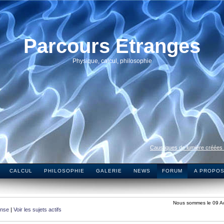
Parcours Etranges
Physique, calcul, philosophie
Caustiques de lumière créées
CALCUL
PHILOSOPHIE
GALERIE
NEWS
FORUM
A PROPO
Nous sommes le 09 A
onse
|
Voir les sujets actifs