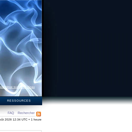
 par deux surfaces d’eau
S
RESSOURCES
FAQ
Rechercher
oût 2026 12:34 UTC + 1 heure