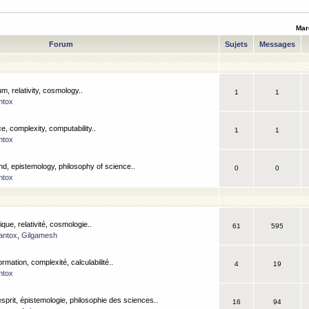
Mar
Forum
Sujets
Messages
m, relativity, cosmology..
1
1
ntox
, complexity, computability..
1
1
ntox
nd, epistemology, philosophy of science..
0
0
ntox
que, relativité, cosmologie..
61
595
antox
,
Gilgamesh
ormation, complexité, calculabilité..
4
19
ntox
esprit, épistemologie, philosophie des sciences..
16
94