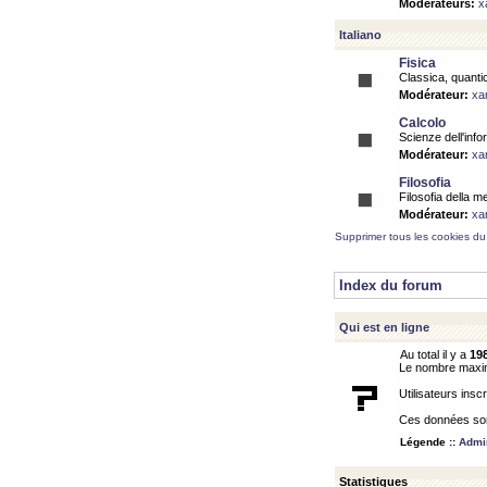
Modérateurs:
x
Italiano
Fisica
Classica, quantic
Modérateur:
xa
Calcolo
Scienze dell'info
Modérateur:
xa
Filosofia
Filosofia della m
Modérateur:
xa
Supprimer tous les cookies du
Index du forum
Qui est en ligne
Au total il y a
19
Le nombre maximu
Utilisateurs inscr
Ces données sont
Légende ::
Admin
Statistiques