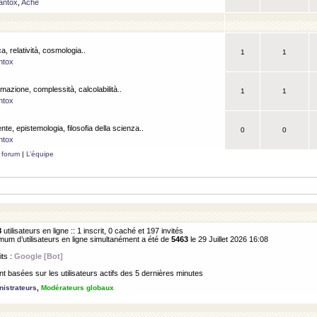
antox
,
Ache
a, relatività, cosmologia..
1
1
ntox
rmazione, complessità, calcolabilità..
1
1
ntox
ente, epistemologia, filosofia della scienza..
0
0
ntox
 forum
|
L’équipe
8
utilisateurs en ligne :: 1 inscrit, 0 caché et 197 invités
m d’utilisateurs en ligne simultanément a été de
5463
le 29 Juillet 2026 16:08
its :
Google [Bot]
 basées sur les utilisateurs actifs des 5 dernières minutes
istrateurs
,
Modérateurs globaux