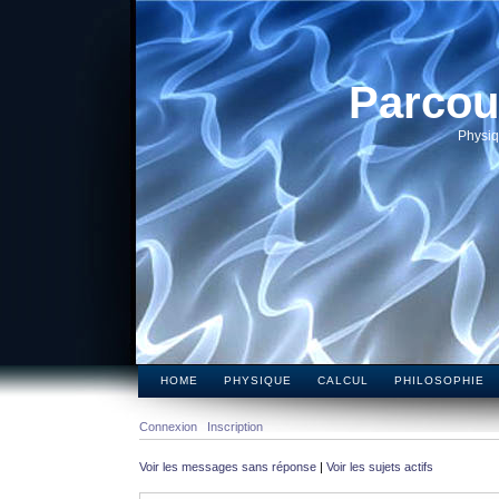
Parcou
Physiq
HOME
PHYSIQUE
CALCUL
PHILOSOPHIE
Connexion
Inscription
Voir les messages sans réponse
|
Voir les sujets actifs