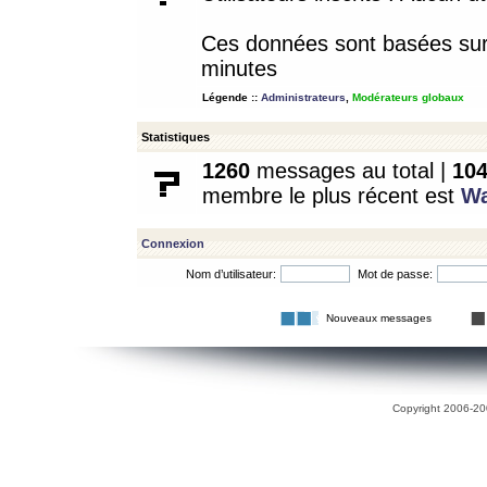
Ces données sont basées sur l
minutes
Légende ::
Administrateurs
,
Modérateurs globaux
Statistiques
1260
messages au total |
10
membre le plus récent est
W
Connexion
Nom d’utilisateur:
Mot de passe:
Nouveaux messages
Copyright 2006-200