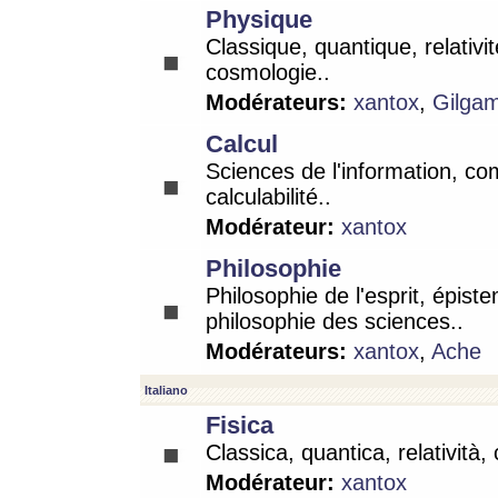
Physique
Classique, quantique, relativit
cosmologie..
Modérateurs:
xantox
,
Gilga
Calcul
Sciences de l'information, co
calculabilité..
Modérateur:
xantox
Philosophie
Philosophie de l'esprit, épist
philosophie des sciences..
Modérateurs:
xantox
,
Ache
Italiano
Fisica
Classica, quantica, relatività,
Modérateur:
xantox