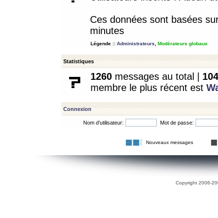
Ces données sont basées sur l
minutes
Légende ::
Administrateurs
,
Modérateurs globaux
Statistiques
1260
messages au total |
10
membre le plus récent est
W
Connexion
Nom d’utilisateur:
Mot de passe:
Nouveaux messages
Copyright 2006-200