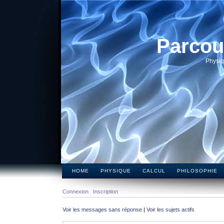
Parcou
Physiq
HOME
PHYSIQUE
CALCUL
PHILOSOPHIE
Connexion
Inscription
Voir les messages sans réponse
|
Voir les sujets actifs