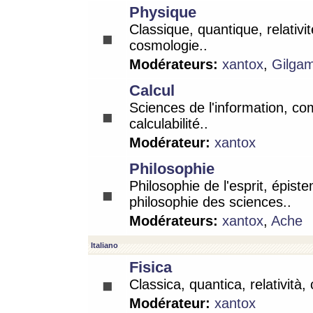
Physique
Classique, quantique, relativit
cosmologie..
Modérateurs:
xantox
,
Gilga
Calcul
Sciences de l'information, co
calculabilité..
Modérateur:
xantox
Philosophie
Philosophie de l'esprit, épist
philosophie des sciences..
Modérateurs:
xantox
,
Ache
Italiano
Fisica
Classica, quantica, relatività,
Modérateur:
xantox