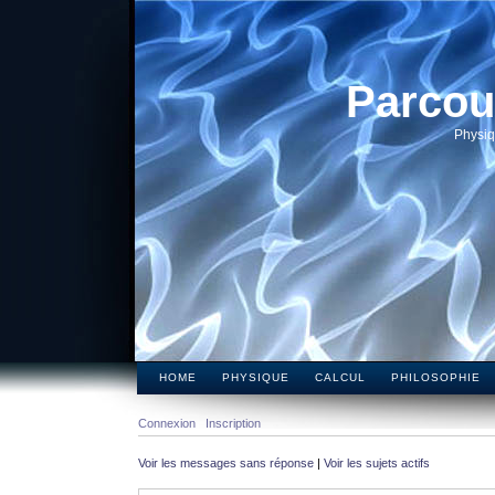
Parcou
Physiq
HOME
PHYSIQUE
CALCUL
PHILOSOPHIE
Connexion
Inscription
Voir les messages sans réponse
|
Voir les sujets actifs