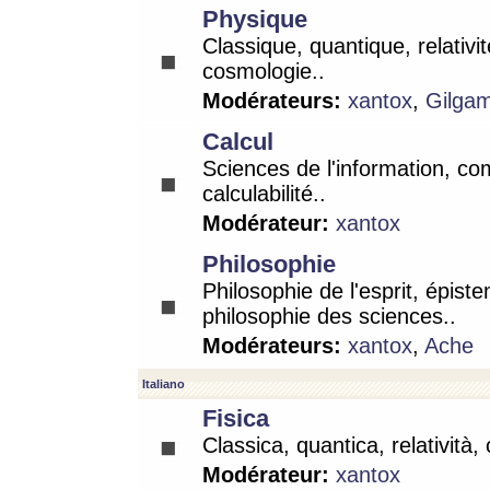
Physique
Classique, quantique, relativit
cosmologie..
Modérateurs:
xantox
,
Gilga
Calcul
Sciences de l'information, co
calculabilité..
Modérateur:
xantox
Philosophie
Philosophie de l'esprit, épist
philosophie des sciences..
Modérateurs:
xantox
,
Ache
Italiano
Fisica
Classica, quantica, relatività,
Modérateur:
xantox