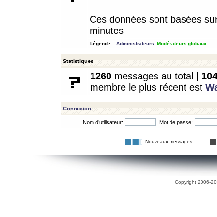
Ces données sont basées sur l
minutes
Légende ::
Administrateurs
,
Modérateurs globaux
Statistiques
1260
messages au total |
10
membre le plus récent est
W
Connexion
Nom d’utilisateur:
Mot de passe:
Nouveaux messages
Copyright 2006-200