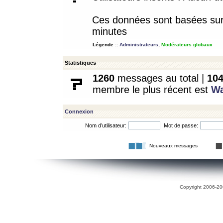
Ces données sont basées sur l
minutes
Légende ::
Administrateurs
,
Modérateurs globaux
Statistiques
1260
messages au total |
10
membre le plus récent est
W
Connexion
Nom d’utilisateur:
Mot de passe:
Nouveaux messages
Copyright 2006-200