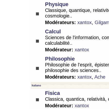
Physique
Classique, quantique, relativit
cosmologie..
Modérateurs:
xantox
,
Gilga
Calcul
Sciences de l'information, co
calculabilité..
Modérateur:
xantox
Philosophie
Philosophie de l'esprit, épist
philosophie des sciences..
Modérateurs:
xantox
,
Ache
Italiano
Fisica
Classica, quantica, relatività,
Modérateur:
xantox