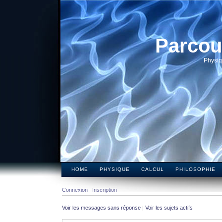
Parcou
Physiq
HOME
PHYSIQUE
CALCUL
PHILOSOPHIE
Connexion
Inscription
Voir les messages sans réponse
|
Voir les sujets actifs